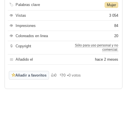
🏷
Palabras clave
Mujer
👁
Vistas
3 054
👁
Impresiones
84
👁
Coloreados en linea
20
Sólo para uso personal y no
🔒
Copyright
comercial.
📅
Añadido el
hace 2 meses
☆
Añadir a favoritos
👍
0
👎
0
•
0 votos
Me gusta
No me gusta