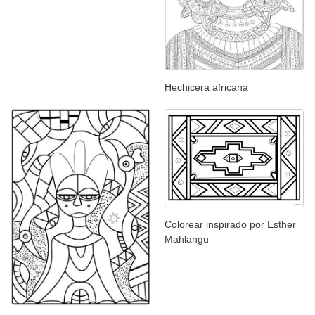
Hechicera africana
Colorear inspirado por Esther
Mahlangu