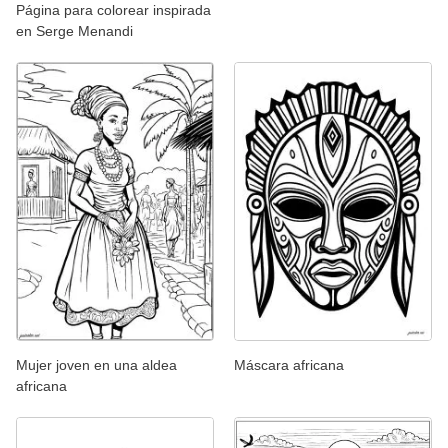
Página para colorear inspirada
en Serge Menandi
Mujer joven en una aldea
Máscara africana
africana