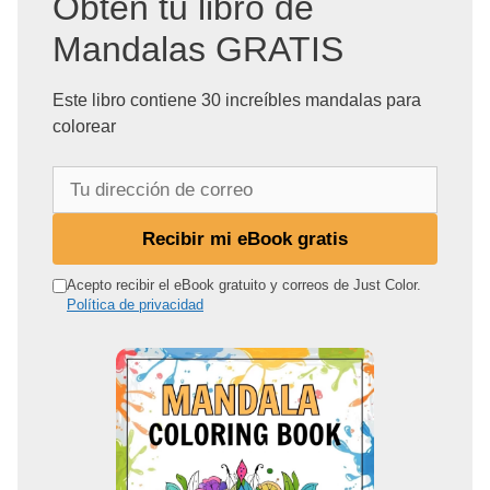
Obtén tu libro de
Mandalas GRATIS
Este libro contiene 30 increíbles mandalas para
colorear
T
u
d
Recibir mi eBook gratis
i
r
Acepto recibir el eBook gratuito y correos de Just Color.
Política de privacidad
e
c
c
i
ó
n
d