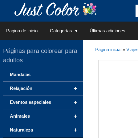
Saltar
al
contenido
Pagina de inicio
Categorías
Últimas adiciones
Página inicial
»
Viaje
Páginas para colorear para
adultos
Mandalas
+
Relajación
+
Eventos especiales
+
Animales
+
Naturaleza