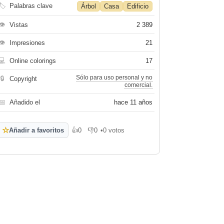
🏷
Palabras clave
Árbol
Casa
Edificio
👁
Vistas
2 389
👁
Impresiones
21
💻
Online colorings
17
Sólo para uso personal y no
🔒
Copyright
comercial.
📅
Añadido el
hace 11 años
☆
Añadir a favoritos
👍
0
👎
0
•
0 votos
Me gusta
No me gusta