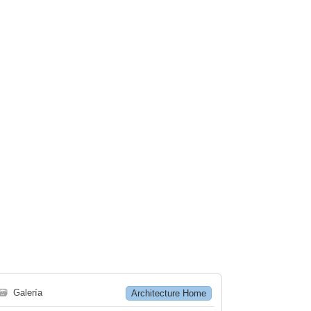
🗃
Galería
Architecture Home