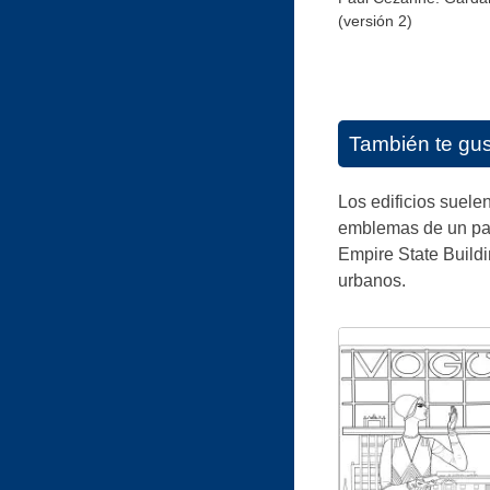
(versión 2)
También te gu
Los edificios suele
emblemas de un país
Empire State Buildi
urbanos.