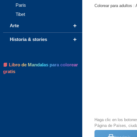
Paris
Colorear para adultos :
Tibet
+
Arte
+
Historia & stories
📘 Libro de Mandalas para colorear
gratis
Haga clic en los botone
Página de Países, ciud