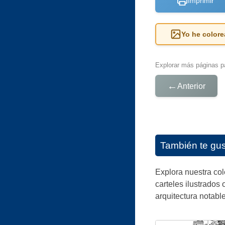
Imprimir
Yo he colore
Explorar más páginas pa
←
Anterior
También te gu
Explora nuestra co
carteles ilustrados 
arquitectura notabl