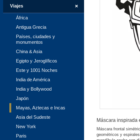
+
Viajes
África
Antigua Grecia
Países, ciudades y
monumentos
China & Asia
Egipto y Jeroglíficos
Este y 1001 Noches
India de América
India y Bollywood
Japón
Mayas, Aztecas e Incas
Asia del Sudeste
Máscara inspirada 
New York
Máscara frontal simétri
geométricos y espirales 
Paris