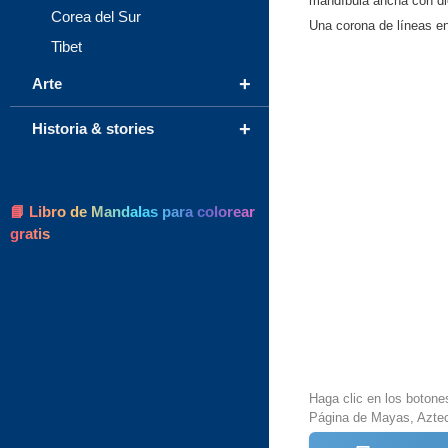
mandíbula ancha con die
Corea del Sur
Una corona de líneas en
Tibet
+
Arte
+
Historia & stories
📘 Libro de Mandalas para colorear
gratis
Haga clic en los botone
Página de Mayas, Aztec