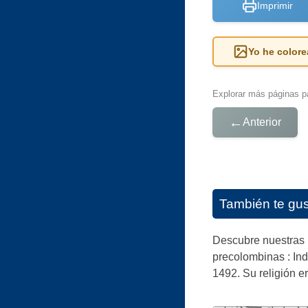
Imprimir
Yo he colore
Explorar más páginas pa
←
Anterior
También te gu
Descubre nuestras P
precolombinas : Ind
1492. Su religión er