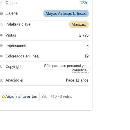
🔗
Origen
123rf
🗃
Galería
Mayas Aztecas E Incas
🏷
Palabras clave
Máscara
👁
Vistas
2 726
👁
Impresiones
8
👁
Coloreados en linea
19
Sólo para uso personal y no
🔒
Copyright
comercial.
📅
Añadido el
hace 11 años
☆
Añadir a favoritos
👍
0
👎
0
•
0 votos
Me gusta
No me gusta