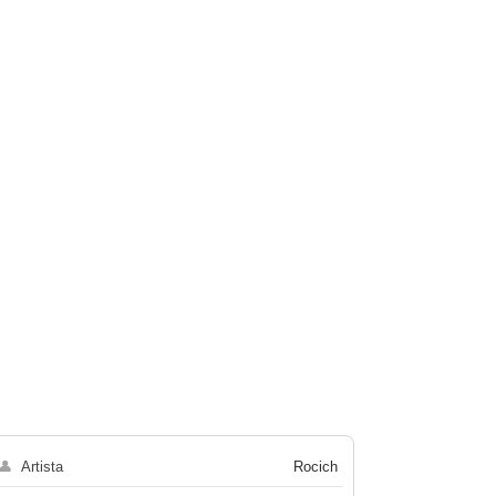
👤
Artista
Rocich