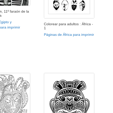
, 11º faraón de la
ía
gipto y
Colorear para adultos : África -
 para imprimir
1
Páginas de África para imprimir