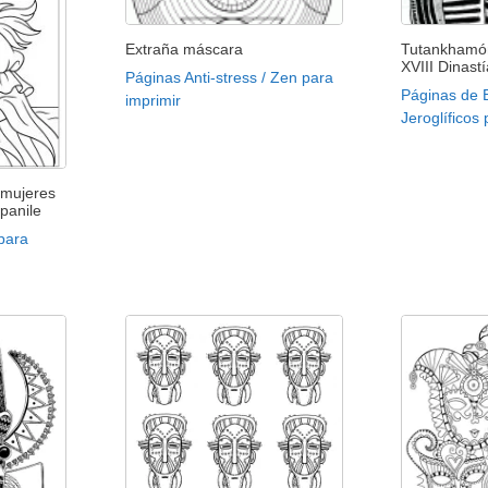
Extraña máscara
Tutankhamón
XVIII Dinast
Páginas Anti-stress / Zen para
Páginas de E
imprimir
Jeroglíficos
 mujeres
panile
para