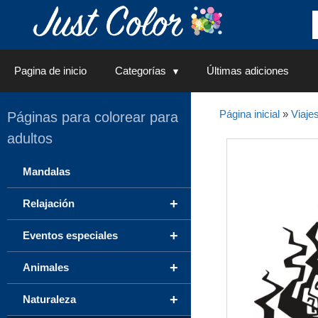
Saltar
al
contenido
Pagina de inicio
Categorías
Últimas adiciones
Página inicial
»
Viaje
Páginas para colorear para
adultos
Mandalas
+
Relajación
+
Eventos especiales
+
Animales
+
Naturaleza