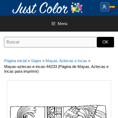
Saltar
al
contenido
Menú
Página inicial
»
Viajes
»
Mayas, Aztecas e Incas
»
Mayas-aztecas-e-incas-44233 (Página de Mayas, Aztecas e
Incas para imprimir)