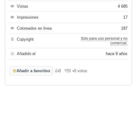
👁
Vistas
4 685
👁
Impresiones
17
👁
Coloreados en linea
187
Sólo para uso personal y no
🔒
Copyright
comercial.
📅
Añadido el
hace 9 años
☆
Añadir a favoritos
👍
0
👎
0
•
0 votos
Me gusta
No me gusta