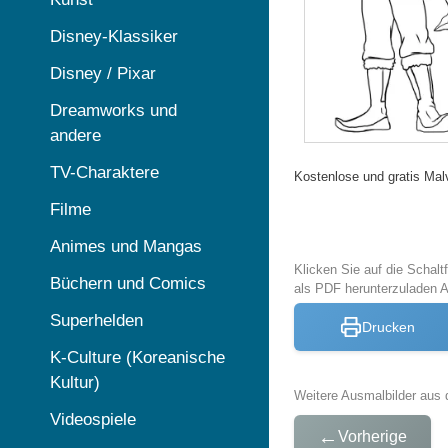
Disney-Klassiker
Disney / Pixar
Dreamworks und
andere
TV-Charaktere
Kostenlose und gratis Mal
Filme
Animes und Mangas
Klicken Sie auf die Schal
Büchern und Comics
als PDF herunterzuladen 
Superhelden
Drucken
K-Culture (Koreanische
Kultur)
Weitere Ausmalbilder aus 
Videospiele
←
Vorherige