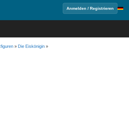
Anmelden / Registrieren
figuren
»
Die Eiskönigin
»