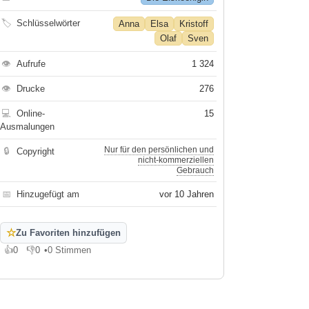
🏷
Schlüsselwörter
Anna
Elsa
Kristoff
Olaf
Sven
👁
Aufrufe
1 324
👁
Drucke
276
💻
Online-
15
Ausmalungen
Nur für den persönlichen und
🔒
Copyright
nicht-kommerziellen
Gebrauch
📅
Hinzugefügt am
vor 10 Jahren
☆
Zu Favoriten hinzufügen
👍
0
👎
0
•
0 Stimmen
Gefällt mir
Gefällt mir nicht