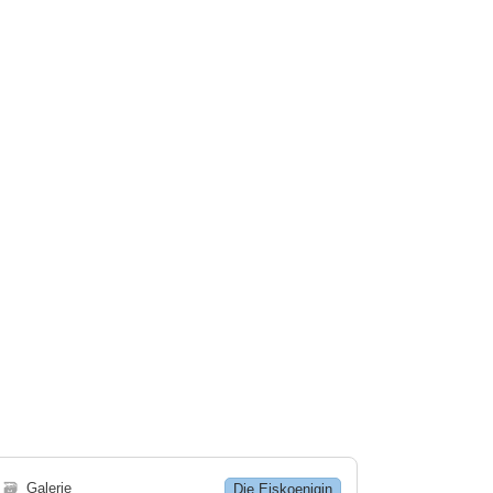
🗃
Galerie
Die Eiskoenigin