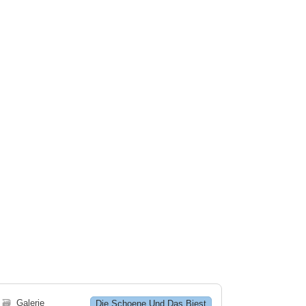
🗃
Galerie
Die Schoene Und Das Biest