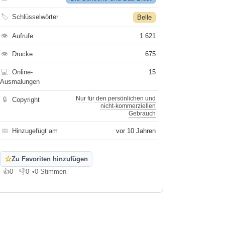
🏷
Schlüsselwörter
Belle
👁
Aufrufe
1 621
👁
Drucke
675
💻
Online-
15
Ausmalungen
Nur für den persönlichen und
🔒
Copyright
nicht-kommerziellen
Gebrauch
📅
Hinzugefügt am
vor 10 Jahren
☆
Zu Favoriten hinzufügen
👍
0
👎
0
•
0 Stimmen
Gefällt mir
Gefällt mir nicht