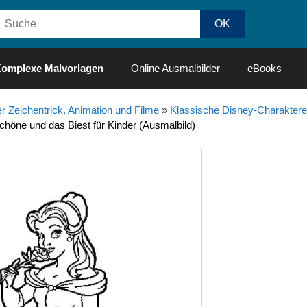
omplexe Malvorlagen
Online Ausmalbilder
eBooks
r Zeichentrick, Animation und Filme
»
Klassische Disney-Charaktere
chöne und das Biest für Kinder (Ausmalbild)