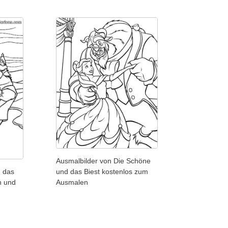
Ausmalbilder von Die Schöne
und das Biest kostenlos zum
d das
Ausmalen
n und