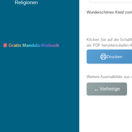
Religionen
Wunderschönes Kleid zum
Klicken Sie auf die Schal
📘 Gratis Mandala-Malbuch
als PDF herunterzuladen 
Drucken
Weitere Ausmalbilder aus 
←
Vorherige