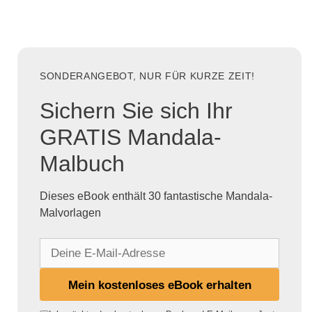
SONDERANGEBOT, NUR FÜR KURZE ZEIT!
Sichern Sie sich Ihr
GRATIS Mandala-
Malbuch
Dieses eBook enthält 30 fantastische Mandala-
Malvorlagen
D
e
i
Mein kostenloses eBook erhalten
n