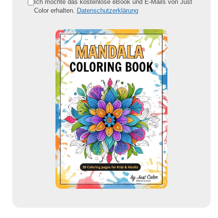
e
Ich möchte das kostenlose eBook und E-Mails von Just
Color erhalten.
Datenschutzerklärung
E
-
M
a
i
l
-
A
d
r
e
s
s
e