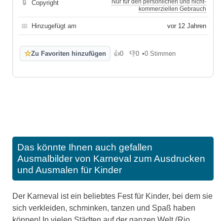
Nur für den persönlichen und nicht-
🔒
Copyright
kommerziellen Gebrauch
📅
Hinzugefügt am
vor 12 Jahren
☆
Zu Favoriten hinzufügen
👍
0
👎
0
•
0 Stimmen
Gefällt mir
Gefällt mir nicht
Das könnte Ihnen auch gefallen
Ausmalbilder von Karneval zum Ausdrucken
und Ausmalen für Kinder
Der Karneval ist ein beliebtes Fest für Kinder, bei dem sie
sich verkleiden, schminken, tanzen und Spaß haben
können! In vielen Städten auf der ganzen Welt (Rio,