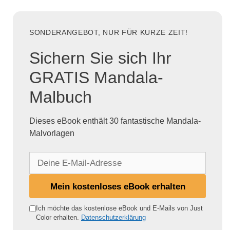
SONDERANGEBOT, NUR FÜR KURZE ZEIT!
Sichern Sie sich Ihr
GRATIS Mandala-
Malbuch
Dieses eBook enthält 30 fantastische Mandala-
Malvorlagen
D
e
i
Mein kostenloses eBook erhalten
n
e
Ich möchte das kostenlose eBook und E-Mails von Just
Color erhalten.
Datenschutzerklärung
E