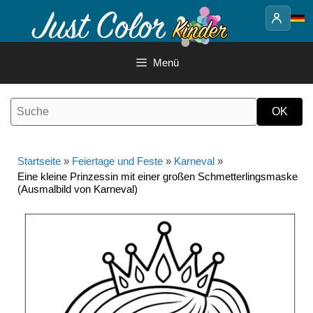
Springe
zum
Inhalt
Menü
Startseite
»
Feiertage und Feste
»
Karneval
»
Eine kleine Prinzessin mit einer großen Schmetterlingsmaske
(Ausmalbild von Karneval)