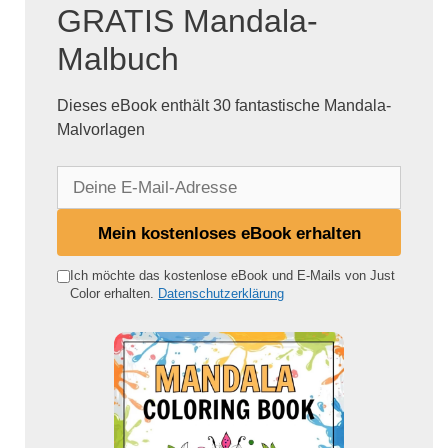
GRATIS Mandala-
Malbuch
Dieses eBook enthält 30 fantastische Mandala-
Malvorlagen
D
e
i
Mein kostenloses eBook erhalten
n
e
Ich möchte das kostenlose eBook und E-Mails von Just
Color erhalten.
Datenschutzerklärung
E
-
M
a
i
l
-