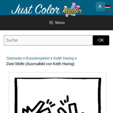
Springe
zum
Inhalt
Menü
Startseite
»
Kunstinspiriert
»
Keith Haring
»
Zwei Wölfe (Ausmalbild von Keith Haring)