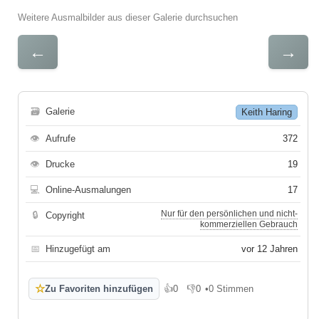
Weitere Ausmalbilder aus dieser Galerie durchsuchen
←
→
🗃
Galerie
Keith Haring
👁
Aufrufe
372
👁
Drucke
19
💻
Online-Ausmalungen
17
Nur für den persönlichen und nicht-
🔒
Copyright
kommerziellen Gebrauch
📅
Hinzugefügt am
vor 12 Jahren
☆
Zu Favoriten hinzufügen
👍
0
👎
0
•
0 Stimmen
Gefällt mir
Gefällt mir nicht