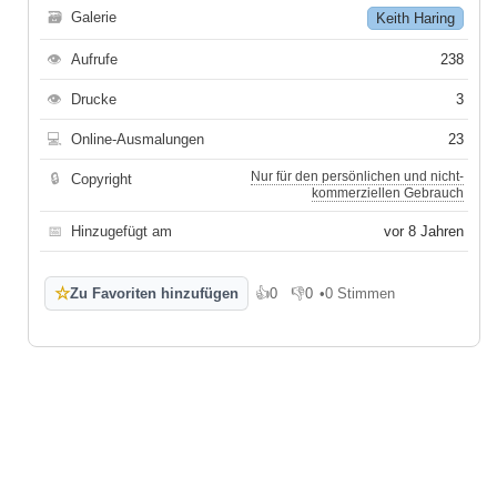
🗃
Galerie
Keith Haring
👁
Aufrufe
238
👁
Drucke
3
💻
Online-Ausmalungen
23
Nur für den persönlichen und nicht-
🔒
Copyright
kommerziellen Gebrauch
📅
Hinzugefügt am
vor 8 Jahren
☆
Zu Favoriten hinzufügen
👍
0
👎
0
•
0 Stimmen
Gefällt mir
Gefällt mir nicht