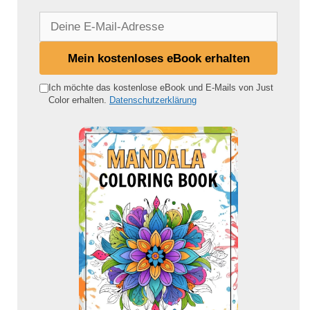
D
e
i
Mein kostenloses eBook erhalten
n
e
Ich möchte das kostenlose eBook und E-Mails von Just
Color erhalten.
Datenschutzerklärung
E
-
M
a
i
l
-
A
d
r
e
s
s