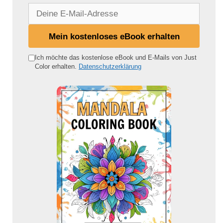
D
e
i
Mein kostenloses eBook erhalten
n
e
Ich möchte das kostenlose eBook und E-Mails von Just
Color erhalten.
Datenschutzerklärung
E
-
M
a
i
l
-
A
d
r
e
s
s