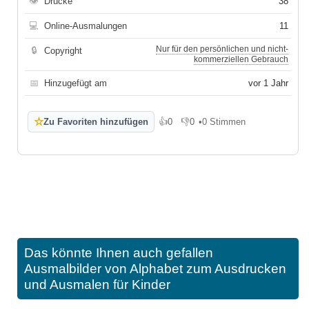
👁
Drucke
38
💻
Online-Ausmalungen
11
Nur für den persönlichen und nicht-
🔒
Copyright
kommerziellen Gebrauch
📅
Hinzugefügt am
vor 1 Jahr
☆
Zu Favoriten hinzufügen
👍
0
👎
0
•
0 Stimmen
Gefällt mir
Gefällt mir nicht
Das könnte Ihnen auch gefallen
Ausmalbilder von Alphabet zum Ausdrucken
und Ausmalen für Kinder