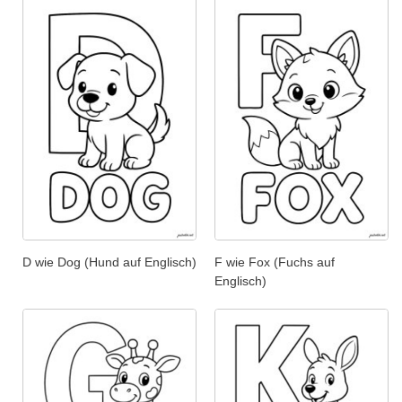
D wie Dog (Hund auf Englisch)
F wie Fox (Fuchs auf
Englisch)