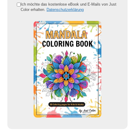
e
Ich möchte das kostenlose eBook und E-Mails von Just
Color erhalten.
Datenschutzerklärung
E
-
M
a
i
l
-
A
d
r
e
s
s
e