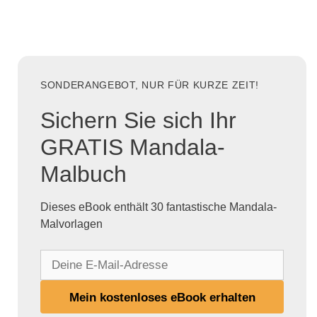
SONDERANGEBOT, NUR FÜR KURZE ZEIT!
Sichern Sie sich Ihr
GRATIS Mandala-
Malbuch
Dieses eBook enthält 30 fantastische Mandala-
Malvorlagen
D
e
i
Mein kostenloses eBook erhalten
n