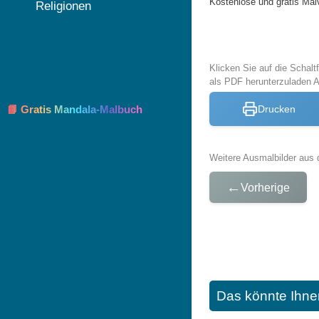
Kostenlose und gratis Mal
Religionen
Klicken Sie auf die Schal
als PDF herunterzuladen 
📘 Gratis Mandala-Malbuch
Drucken
Weitere Ausmalbilder aus 
←
Vorherige
Das könnte Ihne