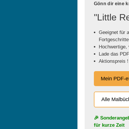
Gönn dir eine 
"Little 
Geeignet für a
Fortgeschritt
Hochwertige, v
Lade das PDF 
Aktionspreis !
Mein PDF-e
Alle Malbü
🎉 Sonderange
für kurze Zeit