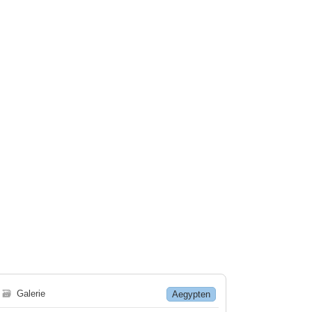
🗃
Galerie
Aegypten