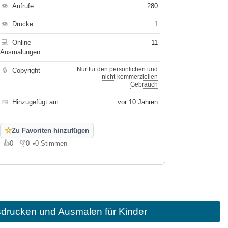
👁
Aufrufe
280
👁
Drucke
1
💻
Online-
11
Ausmalungen
Nur für den persönlichen und
🔒
Copyright
nicht-kommerziellen
Gebrauch
📅
Hinzugefügt am
vor 10 Jahren
☆
Zu Favoriten hinzufügen
👍
0
👎
0
•
0 Stimmen
Gefällt mir
Gefällt mir nicht
drucken und Ausmalen für Kinder