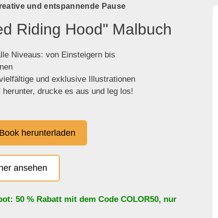
kreative und entspannende Pause
Red Riding Hood" Malbuch
lle Niveaus: von Einsteigern bis
enen
ielfältige und exklusive Illustrationen
herunter, drucke es aus und leg los!
Book herunterladen
cher ansehen
bot: 50 % Rabatt mit dem Code
COLOR50
, nur