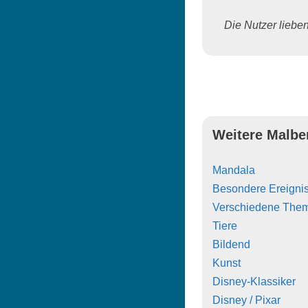
Die Nutzer lieben 
Weitere Malbe
Mandala
Besondere Ereigni
Verschiedene The
Tiere
Bildend
Kunst
Disney-Klassiker
Disney / Pixar