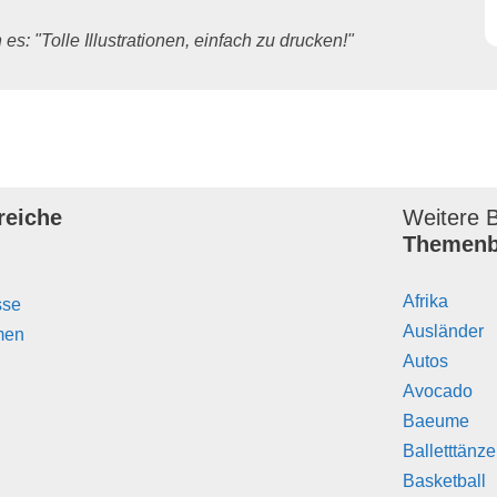
es: "Tolle Illustrationen, einfach zu drucken!"
reiche
Weitere B
Themenb
Afrika
sse
Ausländer
men
Autos
Avocado
Baeume
Balletttänz
Basketball