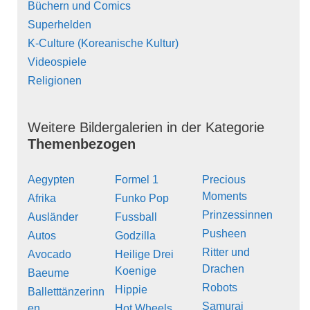
Büchern und Comics
Superhelden
K-Culture (Koreanische Kultur)
Videospiele
Religionen
Weitere Bildergalerien in der Kategorie
Themenbezogen
Aegypten
Formel 1
Precious
Moments
Afrika
Funko Pop
Prinzessinnen
Ausländer
Fussball
Pusheen
Autos
Godzilla
Ritter und
Avocado
Heilige Drei
Drachen
Koenige
Baeume
Robots
Hippie
Balletttänzerinn
Samurai
en
Hot Wheels