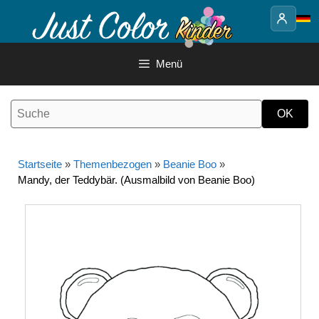
Springe
zum
Inhalt
Menü
Startseite
»
Themenbezogen
»
Beanie Boo
»
Mandy, der Teddybär. (Ausmalbild von Beanie Boo)