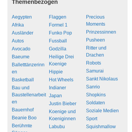
Themenbezogen
Aegypten
Flaggen
Precious
Moments
Afrika
Formel 1
Prinzessinnen
Ausländer
Funko Pop
Pusheen
Autos
Fussball
Ritter und
Avocado
Godzilla
Drachen
Baeume
Heilige Drei
Robots
Koenige
Balletttänzerinn
Samurai
en
Hippie
Sankt Nikolaus
Basketball
Hot Wheels
Sanrio
Bau und
Indianer
Baustellenarbeit
Shopkins
Japan
en
Soldaten
Justin Bieber
Bauernhof
Soziale Medien
Koenige und
Beanie Boo
Koeniginnen
Sport
Berühmte
Labubu
Squishmallow