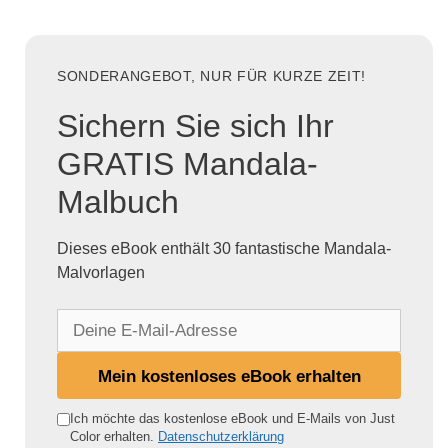
SONDERANGEBOT, NUR FÜR KURZE ZEIT!
Sichern Sie sich Ihr
GRATIS Mandala-
Malbuch
Dieses eBook enthält 30 fantastische Mandala-
Malvorlagen
D
e
i
Mein kostenloses eBook erhalten
n
e
Ich möchte das kostenlose eBook und E-Mails von Just
Color erhalten.
Datenschutzerklärung
E