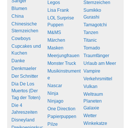
Sänger
Legos
Sternzeichen
Blumen
Lisa Frank
Sumikko
China
Gurashi
LOL Surprise
Chinesische
Puppen
Tamagotchi
Sternzeichen
M&MS
Tanzen
Cowboys
Märchen
Titanic
Cupcakes und
Masken
Tornado
Kuchen
Meerjungfrauen
Traumfänger
Danke
Monster Truck
Urlaub am Meer
Denkmaeler
Musikinstrument
Vampire
Der Schnitter
e
Verkehrsmittel
Dia De Los
Nascar
Vulkan
Muertos (Der
Ninja
Weltraum
Tag der Toten)
Ninjago
Planeten
Die 4
Galaxie
One Direction
Jahreszeiten
Wetter
Papierpuppen
Disneyland
Winkekatze
Pilze
Dreikoenigskuc