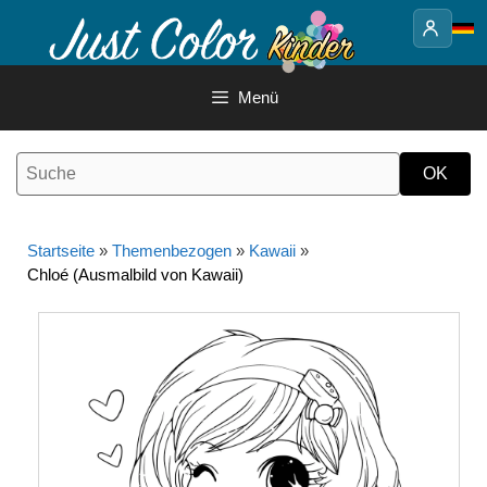
Springe
zum
Inhalt
Menü
Startseite
»
Themenbezogen
»
Kawaii
»
Chloé (Ausmalbild von Kawaii)