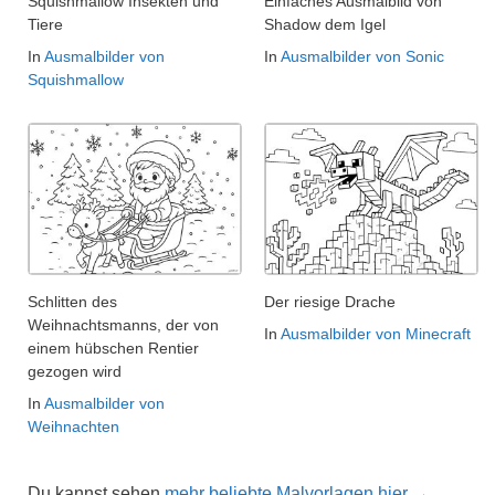
Squishmallow Insekten und
Einfaches Ausmalbild von
Tiere
Shadow dem Igel
In
Ausmalbilder von
In
Ausmalbilder von Sonic
Squishmallow
Schlitten des
Der riesige Drache
Weihnachtsmanns, der von
In
Ausmalbilder von Minecraft
einem hübschen Rentier
gezogen wird
In
Ausmalbilder von
Weihnachten
Du kannst sehen
mehr beliebte Malvorlagen hier →