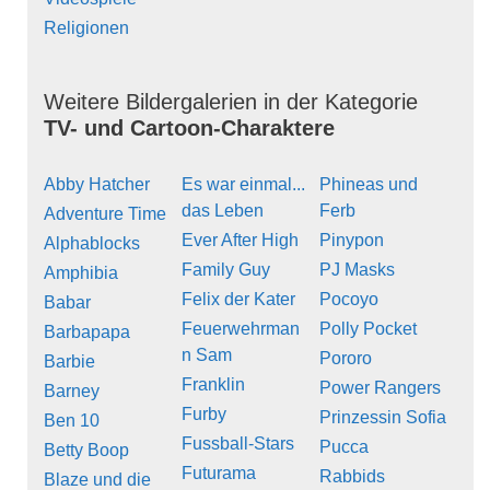
Religionen
Weitere Bildergalerien in der Kategorie
TV- und Cartoon-Charaktere
Abby Hatcher
Es war einmal...
Phineas und
das Leben
Ferb
Adventure Time
Ever After High
Pinypon
Alphablocks
Family Guy
PJ Masks
Amphibia
Felix der Kater
Pocoyo
Babar
Feuerwehrman
Polly Pocket
Barbapapa
n Sam
Pororo
Barbie
Franklin
Power Rangers
Barney
Furby
Prinzessin Sofia
Ben 10
Fussball-Stars
Pucca
Betty Boop
Futurama
Rabbids
Blaze und die