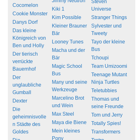
Jimmy Neutron
Steven
Cocomelon
Kiki 1
Universe
Cookie Monster
Kim Possible
Stranger Things
Danys Dorf
Kleiner Brauner
Sylvester und
Das kleine
Bär
Tweety
Königreich von
Looney Tunes
Tayo der kleine
Ben und Holly
Bus
Macha und der
Der tierisch
Bär
Tchoupi
verrückte
Magic School
Team Umizoomi
Bauernhof
Bus
Teenage Mutant
Der
Many und seine
Ninja Turtles
unglaubliche
Werkzeuge
Teletubbies
Gumball
Marcelino Brot
Thomas und
Dexter
und Wein
seine Freunde
Die
Max Steel
Tom und Jerry
geheimnisvolle
Maya die Biene
Totally Spies!
n Städte des
Mein kleines
Goldes
Transformers
Pony