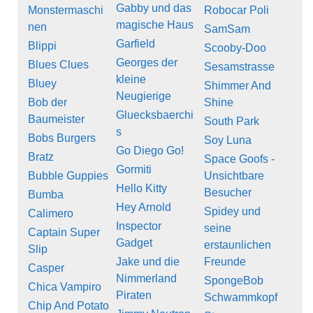
Gabby und das
Monstermaschi
Robocar Poli
magische Haus
nen
SamSam
Garfield
Blippi
Scooby-Doo
Georges der
Blues Clues
Sesamstrasse
kleine
Bluey
Shimmer And
Neugierige
Bob der
Shine
Gluecksbaerchi
Baumeister
South Park
s
Bobs Burgers
Soy Luna
Go Diego Go!
Bratz
Space Goofs -
Gormiti
Bubble Guppies
Unsichtbare
Hello Kitty
Besucher
Bumba
Hey Arnold
Spidey und
Calimero
Inspector
seine
Captain Super
Gadget
erstaunlichen
Slip
Jake und die
Freunde
Casper
Nimmerland
SpongeBob
Chica Vampiro
Piraten
Schwammkopf
Chip And Potato