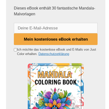
Dieses eBook enthält 30 fantastische Mandala-
Malvorlagen
D
e
i
Mein kostenloses eBook erhalten
n
e
Ich möchte das kostenlose eBook und E-Mails von Just
Color erhalten.
Datenschutzerklärung
E
-
M
a
i
l
-
A
d
r