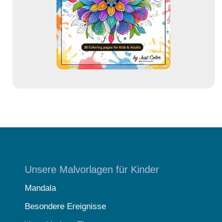
e
s
s
e
Unsere Malvorlagen für Kinder
Mandala
Besondere Ereignisse