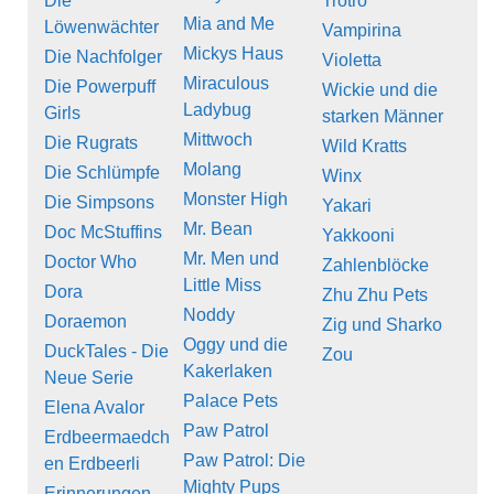
Die
Trotro
Mia and Me
Löwenwächter
Vampirina
Mickys Haus
Die Nachfolger
Violetta
Miraculous
Die Powerpuff
Wickie und die
Ladybug
Girls
starken Männer
Mittwoch
Die Rugrats
Wild Kratts
Molang
Die Schlümpfe
Winx
Monster High
Die Simpsons
Yakari
Mr. Bean
Doc McStuffins
Yakkooni
Mr. Men und
Doctor Who
Zahlenblöcke
Little Miss
Dora
Zhu Zhu Pets
Noddy
Doraemon
Zig und Sharko
Oggy und die
DuckTales - Die
Zou
Kakerlaken
Neue Serie
Palace Pets
Elena Avalor
Paw Patrol
Erdbeermaedch
Paw Patrol: Die
en Erdbeerli
Mighty Pups
Erinnerungen