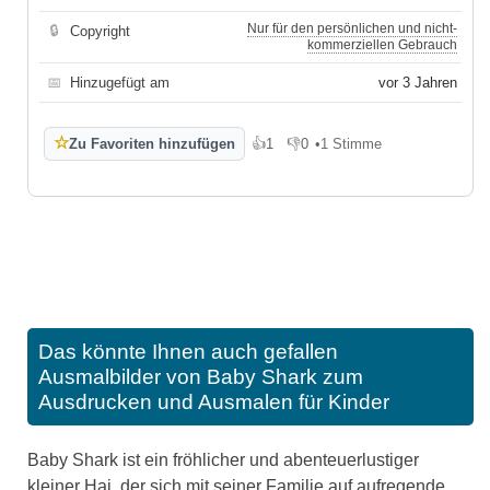
Nur für den persönlichen und nicht-
🔒
Copyright
kommerziellen Gebrauch
📅
Hinzugefügt am
vor 3 Jahren
☆
Zu Favoriten hinzufügen
👍
1
👎
0
•
1 Stimme
Gefällt mir
Gefällt mir nicht
Das könnte Ihnen auch gefallen
Ausmalbilder von Baby Shark zum
Ausdrucken und Ausmalen für Kinder
Baby Shark ist ein fröhlicher und abenteuerlustiger
kleiner Hai, der sich mit seiner Familie auf aufregende