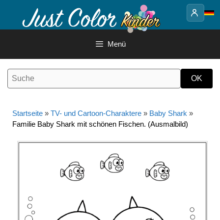
Springe
zum
Inhalt
Menü
Startseite
»
TV- und Cartoon-Charaktere
»
Baby Shark
»
Familie Baby Shark mit schönen Fischen. (Ausmalbild)