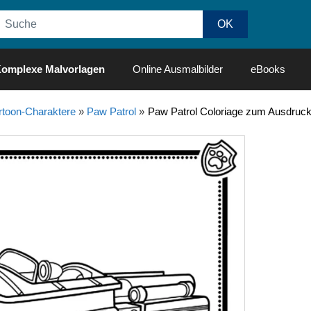
omplexe Malvorlagen
Online Ausmalbilder
eBooks
rtoon-Charaktere
»
Paw Patrol
»
Paw Patrol Coloriage zum Ausdrucke