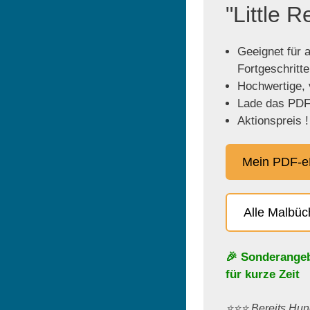
"Little 
Geeignet für a
Fortgeschritt
Hochwertige, v
Lade das PDF 
Aktionspreis !
Mein PDF-e
Alle Malbü
🎉 Sonderange
für kurze Zeit
⭐️⭐️⭐️ Bereits H