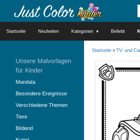
Springe
zum
Inhalt
Startseite
Neuheiten
Kategorien
Beliebt
K
Startseite
»
TV- und Ca
Unsere Malvorlagen
für Kinder
Mandala
Besondere Ereignisse
Verschiedene Themen
Tiere
Bildend
Kunst