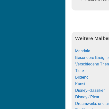
Weitere Malbe
Mandala
Besondere Ereigni
Verschiedene The
Tiere
Bildend
Kunst
Disney-Klassiker
Disney / Pixar
Dreamworks und a