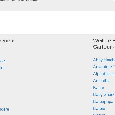
reiche
Weitere B
Cartoon-
Abby Hatch
sse
Adventure 
men
Alphablock
Amphibia
Babar
Baby Shark
Barbapapa
Barbie
ndere