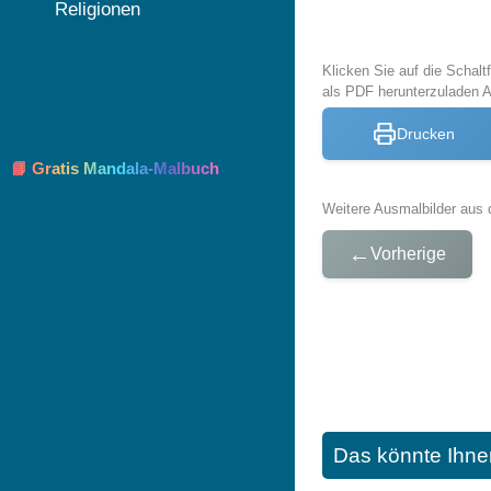
Religionen
Klicken Sie auf die Schal
als PDF herunterzuladen 
Drucken
📘 Gratis Mandala-Malbuch
Weitere Ausmalbilder aus 
←
Vorherige
Das könnte Ihne