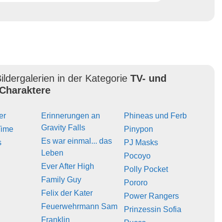
ildergalerien in der Kategorie
TV- und
Charaktere
er
Erinnerungen an
Phineas und Ferb
Gravity Falls
Time
Pinypon
Es war einmal... das
s
PJ Masks
Leben
Pocoyo
Ever After High
Polly Pocket
Family Guy
Pororo
Felix der Kater
Power Rangers
Feuerwehrmann Sam
Prinzessin Sofia
Franklin