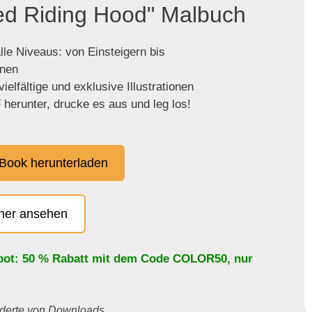
Red Riding Hood" Malbuch
lle Niveaus: von Einsteigern bis
enen
ielfältige und exklusive Illustrationen
herunter, drucke es aus und leg los!
Book herunterladen
cher ansehen
bot: 50 % Rabatt mit dem Code
COLOR50
, nur
underte von Downloads