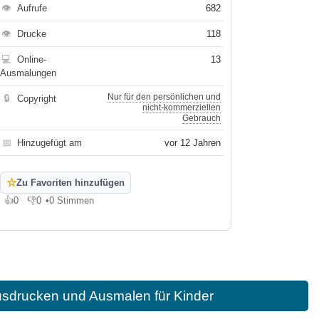
👁
Aufrufe
682
👁
Drucke
118
💻
Online-
13
Ausmalungen
Nur für den persönlichen und
🔒
Copyright
nicht-kommerziellen
Gebrauch
📅
Hinzugefügt am
vor 12 Jahren
☆
Zu Favoriten hinzufügen
👍
0
👎
0
•
0 Stimmen
Gefällt mir
Gefällt mir nicht
usdrucken und Ausmalen für Kinder