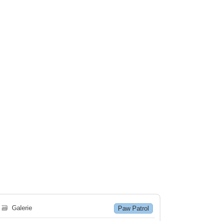
🗃
Galerie
Paw Patrol