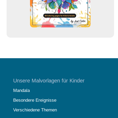
s
s
e
Unsere Malvorlagen für Kinder
Mandala
Besondere Ereignisse
Verschiedene Themen