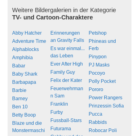
Weitere Bildergalerien in der Kategorie
TV- und Cartoon-Charaktere
Abby Hatcher
Erinnerungen
Petshop
an Gravity Falls
Adventure Time
Phineas und
Es war einmal...
Ferb
Alphablocks
das Leben
Pinypon
Amphibia
Ever After High
PJ Masks
Babar
Family Guy
Pocoyo
Baby Shark
Felix der Kater
Polly Pocket
Barbapapa
Feuerwehrman
Pororo
Barbie
n Sam
Power Rangers
Barney
Franklin
Prinzessin Sofia
Ben 10
Furby
Pucca
Betty Boop
Fussball-Stars
Rabbids
Blaze und die
Futurama
Monstermaschi
Robocar Poli