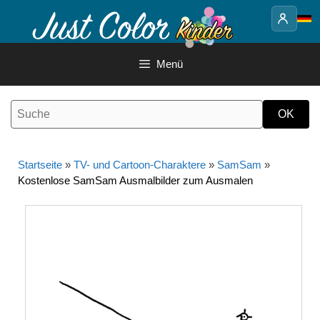
Springe
zum
Inhalt
Menü
Startseite
»
TV- und Cartoon-Charaktere
»
SamSam
»
Kostenlose SamSam Ausmalbilder zum Ausmalen