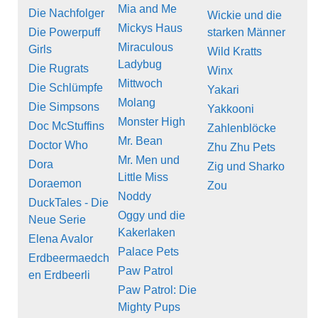
Mia and Me
Die Nachfolger
Wickie und die
Mickys Haus
Die Powerpuff
starken Männer
Miraculous
Girls
Wild Kratts
Ladybug
Die Rugrats
Winx
Mittwoch
Die Schlümpfe
Yakari
Molang
Die Simpsons
Yakkooni
Monster High
Doc McStuffins
Zahlenblöcke
Mr. Bean
Doctor Who
Zhu Zhu Pets
Mr. Men und
Dora
Zig und Sharko
Little Miss
Doraemon
Zou
Noddy
DuckTales - Die
Oggy und die
Neue Serie
Kakerlaken
Elena Avalor
Palace Pets
Erdbeermaedch
Paw Patrol
en Erdbeerli
Paw Patrol: Die
Mighty Pups