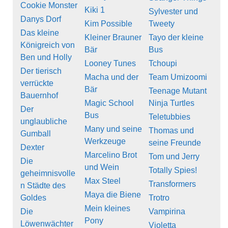
Cookie Monster
Kiki 1
Sylvester und
Danys Dorf
Kim Possible
Tweety
Das kleine
Kleiner Brauner
Tayo der kleine
Königreich von
Bär
Bus
Ben und Holly
Looney Tunes
Tchoupi
Der tierisch
Macha und der
Team Umizoomi
verrückte
Bär
Teenage Mutant
Bauernhof
Magic School
Ninja Turtles
Der
Bus
Teletubbies
unglaubliche
Many und seine
Thomas und
Gumball
Werkzeuge
seine Freunde
Dexter
Marcelino Brot
Tom und Jerry
Die
und Wein
Totally Spies!
geheimnisvolle
Max Steel
Transformers
n Städte des
Maya die Biene
Goldes
Trotro
Mein kleines
Die
Vampirina
Pony
Löwenwächter
Violetta