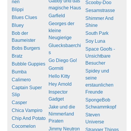
Gabby und das
nen
Scooby-Doo
magische Haus
Blippi
Sesamstrasse
Garfield
Blues Clues
Shimmer And
Georges der
Bluey
Shine
kleine
Bob der
South Park
Neugierige
Baumeister
Soy Luna
Gluecksbaerchi
Bobs Burgers
Space Goofs -
s
Bratz
Unsichtbare
Go Diego Go!
Besucher
Bubble Guppies
Gormiti
Spidey und
Bumba
Hello Kitty
seine
Calimero
Hey Arnold
erstaunlichen
Captain Super
Inspector
Freunde
Slip
Gadget
SpongeBob
Casper
Jake und die
Schwammkopf
Chica Vampiro
Nimmerland
Steven
Chip And Potato
Piraten
Universe
Cocomelon
Jimmy Neutron
Stranger Things