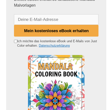
Malvorlagen
D
e
i
Mein kostenloses eBook erhalten
n
e
Ich möchte das kostenlose eBook und E-Mails von Just
Color erhalten.
Datenschutzerklärung
E
-
M
a
i
l
-
A
d
r
e