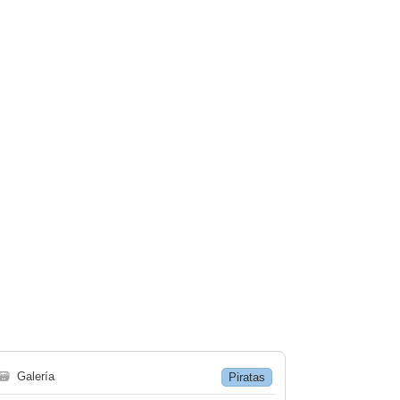
🗃
Galería
Piratas