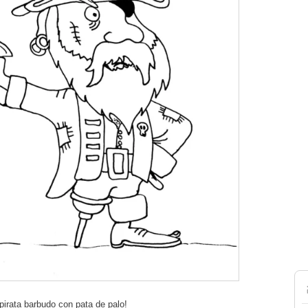
 pirata barbudo con pata de palo!