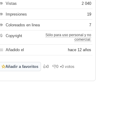
👁
Vistas
2 040
👁
Impresiones
19
👁
Coloreados en linea
7
Sólo para uso personal y no
🔒
Copyright
comercial.
📅
Añadido el
hace 12 años
☆
Añadir a favoritos
👍
0
👎
0
•
0 votos
Me gusta
No me gusta