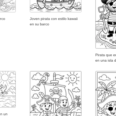
arco
Joven pirata con estilo kawaii
en su barco
Pirata que e
en una isla 
on un