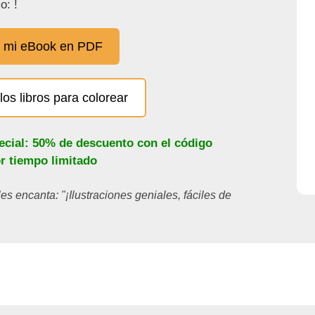
o: !
 mi eBook en PDF
los libros para colorear
ecial: 50% de descuento con el código
or tiempo limitado
les encanta: "¡Ilustraciones geniales, fáciles de