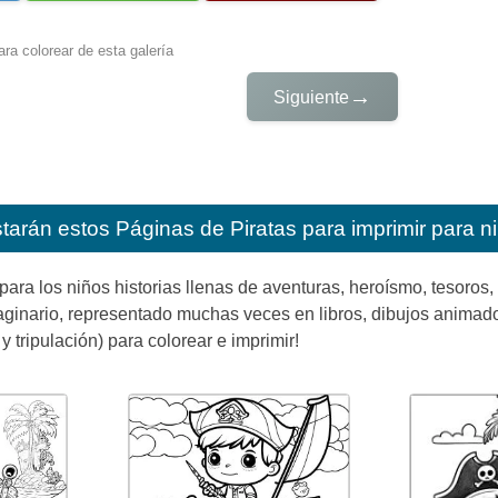
ra colorear de esta galería
→
Siguiente
starán estos
Páginas de Piratas para imprimir para n
ara los niños historias llenas de aventuras, heroísmo, tesoros, 
inario, representado muchas veces en libros, dibujos animados 
y tripulación) para colorear e imprimir!