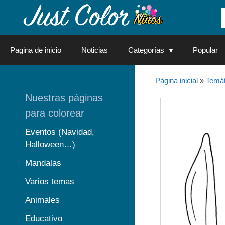
Saltar
al
contenido
Pagina de inicio
Noticias
Categorías
Popular
Página inicial
»
Temát
Nuestras páginas
para colorear
Eventos (Navidad,
Halloween…)
Mandalas
Varios temas
Animales
Educativo