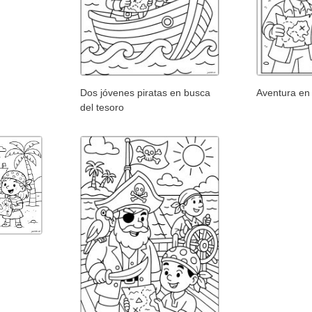
Dos jóvenes piratas en busca
Aventura en 
del tesoro