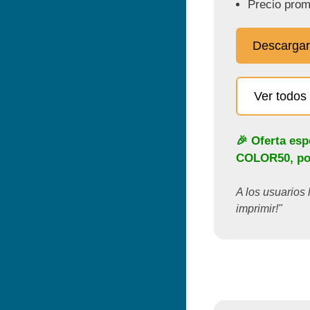
Precio prom
Descargar
Ver todos 
🎉 Oferta esp
COLOR50
, p
A los usuarios 
imprimir!"