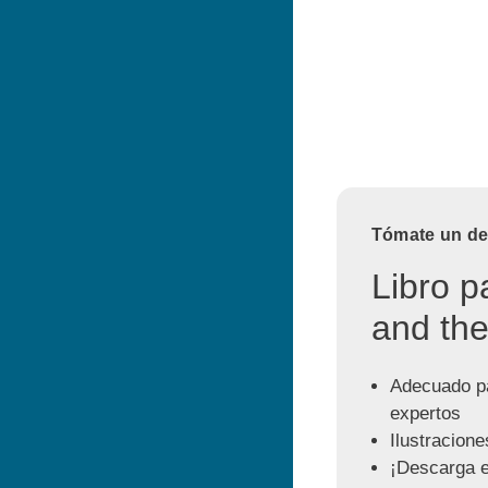
Tómate un des
Libro p
and the
Adecuado pa
expertos
Ilustracione
¡Descarga e