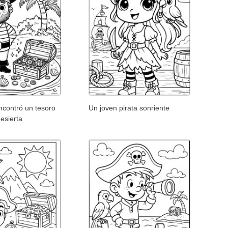
ncontró un tesoro
Un joven pirata sonriente
desierta