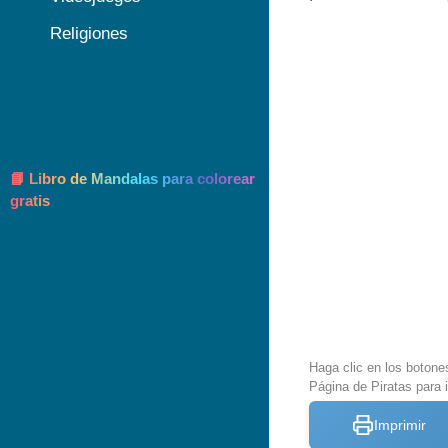
Religiones
📘 Libro de Mandalas para colorear
gratis
Haga clic en los botone
Página de Piratas para 
Imprimir