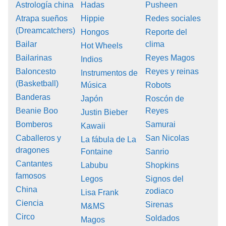
Astrología china
Hadas
Pusheen
Atrapa sueños
Hippie
Redes sociales
(Dreamcatchers)
Hongos
Reporte del
Bailar
clima
Hot Wheels
Bailarinas
Reyes Magos
Indios
Baloncesto
Reyes y reinas
Instrumentos de
(Basketball)
Música
Robots
Banderas
Japón
Roscón de
Beanie Boo
Reyes
Justin Bieber
Bomberos
Samurai
Kawaii
Caballeros y
San Nicolas
La fábula de La
dragones
Fontaine
Sanrio
Cantantes
Labubu
Shopkins
famosos
Legos
Signos del
China
zodiaco
Lisa Frank
Ciencia
Sirenas
M&MS
Circo
Soldados
Magos