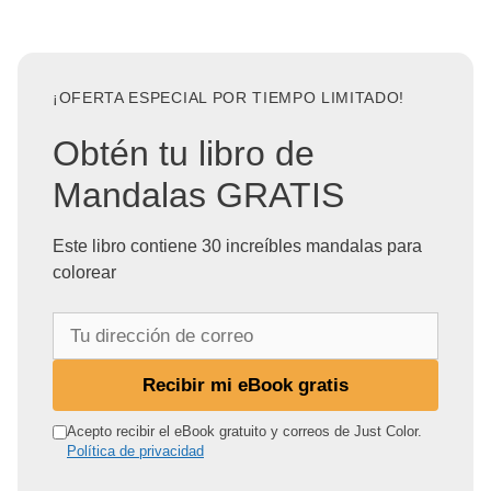
¡OFERTA ESPECIAL POR TIEMPO LIMITADO!
Obtén tu libro de
Mandalas GRATIS
Este libro contiene 30 increíbles mandalas para
colorear
T
u
d
Recibir mi eBook gratis
i
r
Acepto recibir el eBook gratuito y correos de Just Color.
Política de privacidad
e
c