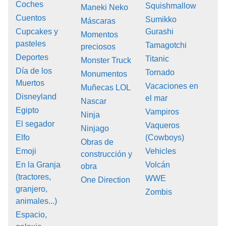
Coches
Squishmallow
Maneki Neko
Cuentos
Sumikko
Máscaras
Cupcakes y
Gurashi
Momentos
pasteles
Tamagotchi
preciosos
Deportes
Titanic
Monster Truck
Día de los
Tornado
Monumentos
Muertos
Vacaciones en
Muñecas LOL
Disneyland
el mar
Nascar
Egipto
Vampiros
Ninja
El segador
Vaqueros
Ninjago
Elfo
(Cowboys)
Obras de
Emoji
Vehicles
construcción y
En la Granja
Volcán
obra
(tractores,
WWE
One Direction
granjero,
Zombis
animales...)
Espacio,