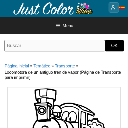
Saltar
al
contenido
Menú
Página inicial
»
Temático
»
Transporte
»
Locomotora de un antiguo tren de vapor (Página de Transporte
para imprimir)