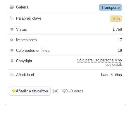
🗃
Galería
Transporte
🏷
Palabras clave
Tren
👁
Vistas
1 768
👁
Impresiones
17
👁
Coloreados en linea
19
Sólo para uso personal y no
🔒
Copyright
comercial.
📅
Añadido el
hace 3 años
☆
Añadir a favoritos
👍
0
👎
0
•
0 votos
Me gusta
No me gusta