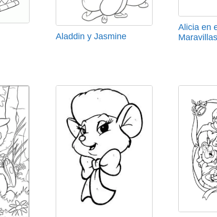
Alicia en 
Aladdin y Jasmine
Maravilla