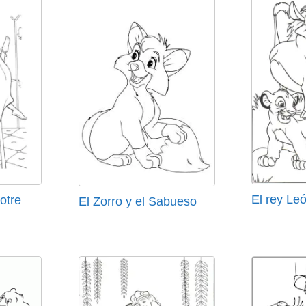
El rey Le
otre
El Zorro y el Sabueso