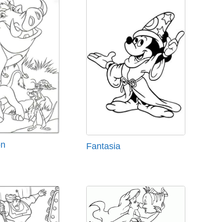
ón
Fantasia