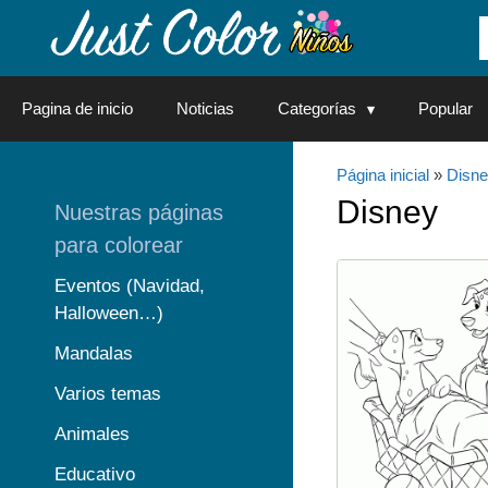
Saltar
al
contenido
Pagina de inicio
Noticias
Categorías
Popular
Página inicial
»
Disn
Disney
Nuestras páginas
para colorear
Eventos (Navidad,
Halloween…)
Mandalas
Varios temas
Animales
Educativo