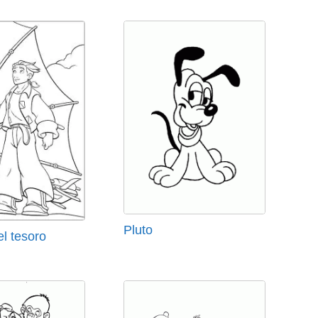
Pluto
el tesoro