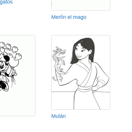
ogatos
Merlín el mago
Mulán