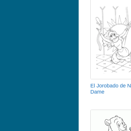
El Jorobado de N
Dame