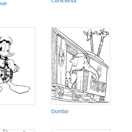
Cenicienta
eve
Dumbo