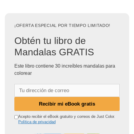
¡OFERTA ESPECIAL POR TIEMPO LIMITADO!
Obtén tu libro de
Mandalas GRATIS
Este libro contiene 30 increíbles mandalas para
colorear
T
u
d
Recibir mi eBook gratis
i
r
Acepto recibir el eBook gratuito y correos de Just Color.
Política de privacidad
e
c