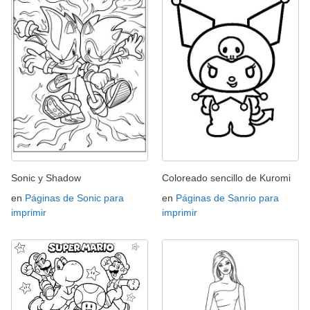
Sonic y Shadow
Coloreado sencillo de Kuromi
en
Páginas de Sonic para
en
Páginas de Sanrio para
imprimir
imprimir