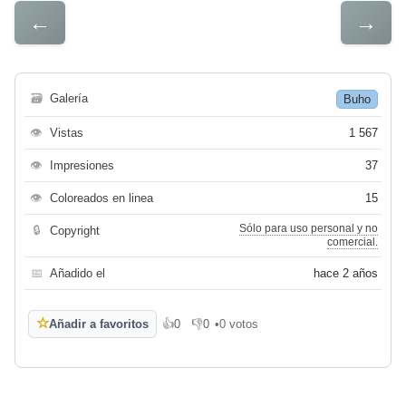
←
→
🗃
Galería
Buho
👁
Vistas
1 567
👁
Impresiones
37
👁
Coloreados en linea
15
Sólo para uso personal y no
🔒
Copyright
comercial.
📅
Añadido el
hace 2 años
☆
Añadir a favoritos
👍
0
👎
0
•
0 votos
Me gusta
No me gusta