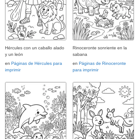
Hércules con un caballo alado
Rinoceronte sonriente en la
y un león
sabana
en
Páginas de Hércules para
en
Páginas de Rinoceronte
imprimir
para imprimir