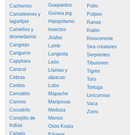
Guepardos
Cachorros
Pollo
Guinea pig
Camaleones y
Pulpos
lagartijas
Hipopótamo
Ranas
Camellos y
Insectos
Ratón
dromedarios
Jirafas
Rinoceronte
Cangrejo
Lamb
Sea creatures
Canguros
Langosta
Serpientes
Capybara
León
Tiburones
Caracol
Llamas y
Tigres
Cebras
alpacas
Toro
Cerdos
Lobo
Tortuga
Cervatillo
Mapache
Unicornios
Ciervos
Mariposas
Vaca
Cocodrilo
Medusa
Zorro
Conejillo de
Monos
Indias
Osos Koala
Conejo
Pájaros