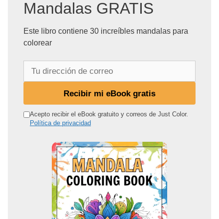
Mandalas GRATIS
Este libro contiene 30 increíbles mandalas para
colorear
T
u
d
Recibir mi eBook gratis
i
r
Acepto recibir el eBook gratuito y correos de Just Color.
Política de privacidad
e
c
c
i
ó
n
d
e
c