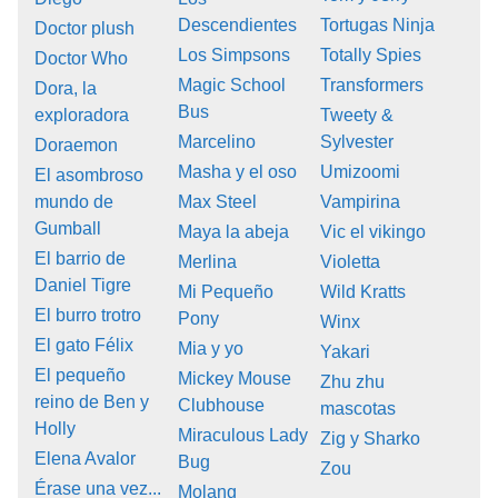
Descendientes
Tortugas Ninja
Doctor plush
Los Simpsons
Totally Spies
Doctor Who
Magic School
Transformers
Dora, la
Bus
exploradora
Tweety &
Marcelino
Sylvester
Doraemon
Masha y el oso
Umizoomi
El asombroso
mundo de
Max Steel
Vampirina
Gumball
Maya la abeja
Vic el vikingo
El barrio de
Merlina
Violetta
Daniel Tigre
Mi Pequeño
Wild Kratts
El burro trotro
Pony
Winx
El gato Félix
Mia y yo
Yakari
El pequeño
Mickey Mouse
Zhu zhu
reino de Ben y
Clubhouse
mascotas
Holly
Miraculous Lady
Zig y Sharko
Elena Avalor
Bug
Zou
Érase una vez...
Molang