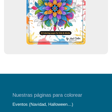
o
r
r
e
o
Nuestras páginas para colorear
Eventos (Navidad, Halloween…)