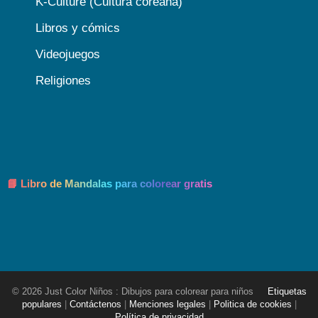
K-Culture (Cultura coreana)
Libros y cómics
Videojuegos
Religiones
📘 Libro de Mandalas para colorear gratis
© 2026 Just Color Niños : Dibujos para colorear para niños
Etiquetas
populares
|
Contáctenos
|
Menciones legales
|
Politica de cookies
|
Política de privacidad