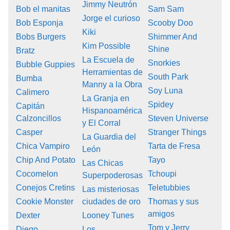
Jimmy Neutrón
Bob el manitas
Sam Sam
Jorge el curioso
Bob Esponja
Scooby Doo
Kiki
Bobs Burgers
Shimmer And
Kim Possible
Shine
Bratz
La Escuela de
Snorkies
Bubble Guppies
Herramientas de
South Park
Bumba
Manny a la Obra
Soy Luna
Calimero
La Granja en
Spidey
Capitán
Hispanoamérica
Calzoncillos
Steven Universe
y El Corral
Casper
Stranger Things
La Guardia del
Chica Vampiro
Tarta de Fresa
León
Chip And Potato
Tayo
Las Chicas
Cocomelon
Tchoupi
Superpoderosas
Conejos Cretins
Teletubbies
Las misteriosas
Cookie Monster
ciudades de oro
Thomas y sus
amigos
Dexter
Looney Tunes
Tom y Jerry
Diego
Los