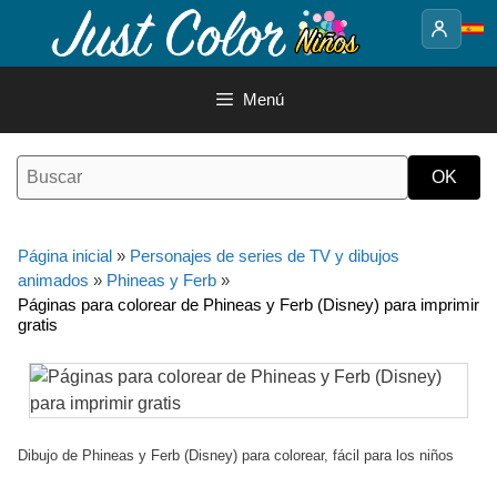
Saltar
al
contenido
Menú
Página inicial
»
Personajes de series de TV y dibujos
animados
»
Phineas y Ferb
»
Páginas para colorear de Phineas y Ferb (Disney) para imprimir
gratis
Dibujo de Phineas y Ferb (Disney) para colorear, fácil para los niños