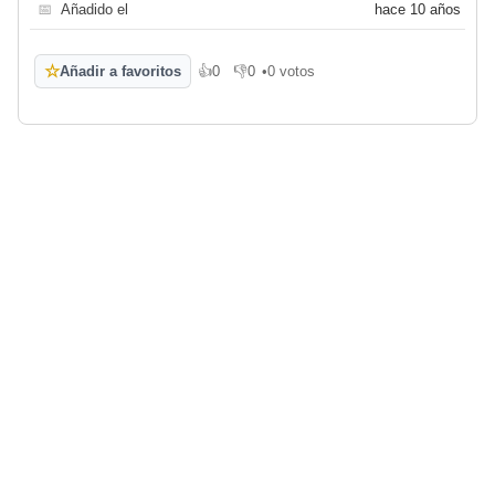
📅
Añadido el
hace 10 años
☆
Añadir a favoritos
👍
0
👎
0
•
0 votos
Me gusta
No me gusta