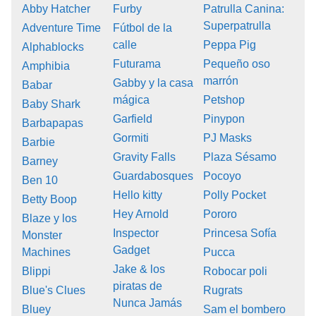
Abby Hatcher
Furby
Patrulla Canina:
Superpatrulla
Adventure Time
Fútbol de la
calle
Peppa Pig
Alphablocks
Futurama
Pequeño oso
Amphibia
marrón
Gabby y la casa
Babar
mágica
Petshop
Baby Shark
Garfield
Pinypon
Barbapapas
Gormiti
PJ Masks
Barbie
Gravity Falls
Plaza Sésamo
Barney
Guardabosques
Pocoyo
Ben 10
Hello kitty
Polly Pocket
Betty Boop
Hey Arnold
Pororo
Blaze y los
Inspector
Princesa Sofía
Monster
Gadget
Machines
Pucca
Jake & los
Blippi
Robocar poli
piratas de
Blue's Clues
Rugrats
Nunca Jamás
Bluey
Sam el bombero