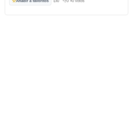
☆
Añadir a favoritos
👍
0
👎
0
•
0 votos
Me gusta
No me gusta