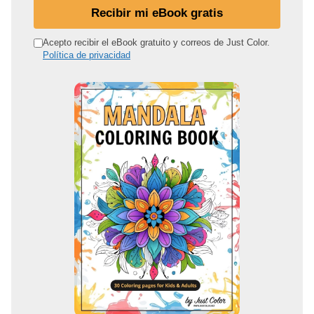
d
Recibir mi eBook gratis
i
r
Acepto recibir el eBook gratuito y correos de Just Color.
Política de privacidad
e
c
c
i
ó
n
d
e
c
o
r
r
e
o