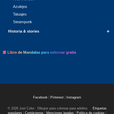
Azulejos
Tatuajes
Steampunk
+
Historia & stories
📘 Libro de Mandalas para colorear gratis
Facebook
|
Pinterest
|
Instagram
© 2026 Just Color : Dibujos para colorear para adultos
Etiquetas
populares
|
Contáctenos
|
Menciones legales
|
Politica de cookies
|