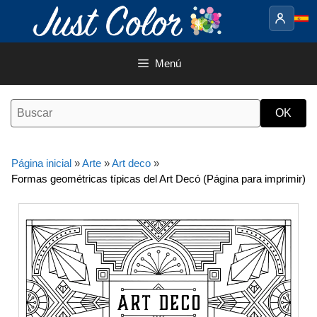
Saltar
al
contenido
Menú
Página inicial
»
Arte
»
Art deco
»
Formas geométricas típicas del Art Decó (Página para imprimir)