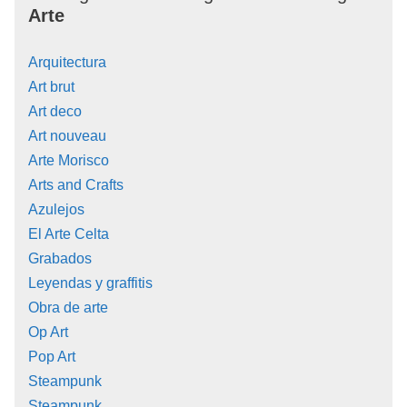
Arte
Arquitectura
Art brut
Art deco
Art nouveau
Arte Morisco
Arts and Crafts
Azulejos
El Arte Celta
Grabados
Leyendas y graffitis
Obra de arte
Op Art
Pop Art
Steampunk
Steampunk