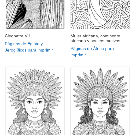
Cleopatra VII
Mujer africana, continente
africano y bonitos motivos
Páginas de Egipto y
Páginas de África para
Jeroglíficos para imprimir
imprimir