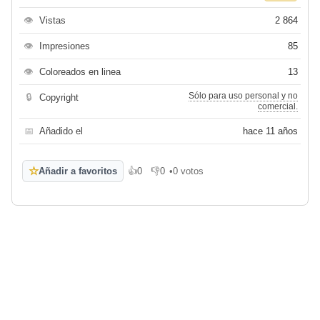
👁
Vistas
2 864
👁
Impresiones
85
👁
Coloreados en linea
13
Sólo para uso personal y no
🔒
Copyright
comercial.
📅
Añadido el
hace 11 años
☆
Añadir a favoritos
👍
0
👎
0
•
0 votos
Me gusta
No me gusta