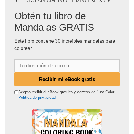
¡OFERTA ESPECIAL POR TIEMPO LIMITADO!
Obtén tu libro de
Mandalas GRATIS
Este libro contiene 30 increíbles mandalas para
colorear
T
u
d
Recibir mi eBook gratis
i
r
Acepto recibir el eBook gratuito y correos de Just Color.
Política de privacidad
e
c
c
i
ó