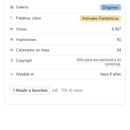
🗃
Galería
Dragones
🏷
Palabras clave
Animales Fantásticos
👁
Vistas
8 507
👁
Impresiones
81
👁
Coloreados en linea
24
Sólo para uso personal y no
🔒
Copyright
comercial.
📅
Añadido el
hace 8 años
☆
Añadir a favoritos
👍
0
👎
0
•
0 votos
Me gusta
No me gusta