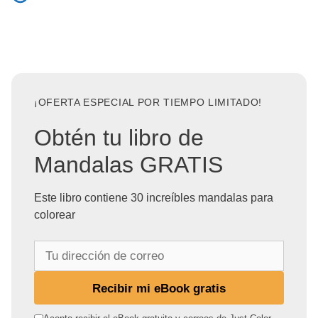
¡OFERTA ESPECIAL POR TIEMPO LIMITADO!
Obtén tu libro de
Mandalas GRATIS
Este libro contiene 30 increíbles mandalas para
colorear
T
u
d
Recibir mi eBook gratis
i
r