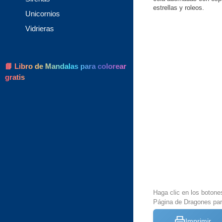
estrellas y roleos.
Unicornios
Vidrieras
📘 Libro de Mandalas para colorear
gratis
Haga clic en los botone
Página de Dragones par
Imprimir