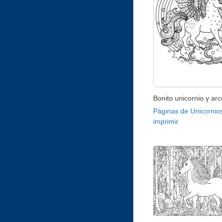
Bonito unicornio y arco
Páginas de Unicornio
imprimir