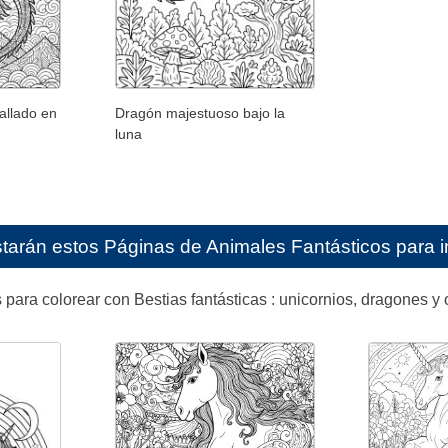
allado en
Dragón majestuoso bajo la
luna
starán estos
Páginas de Animales Fantásticos para i
para colorear con Bestias fantásticas : unicornios, dragones y ot