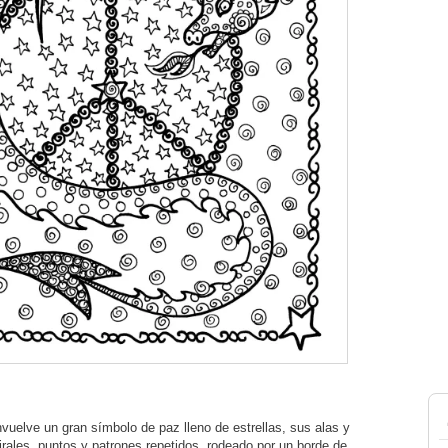
uelve un gran símbolo de paz lleno de estrellas, sus alas y
rales, puntos y patrones repetidos, rodeado por un borde de