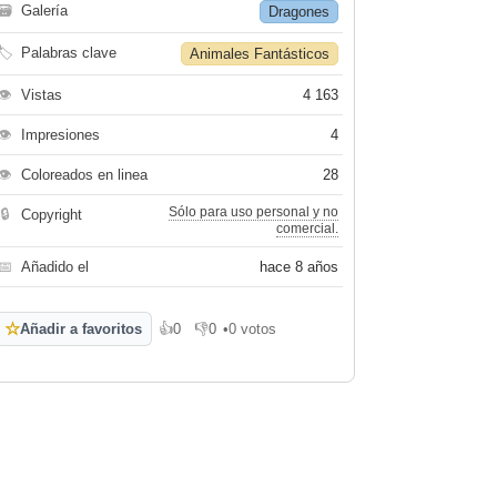
🗃
Galería
Dragones
🏷
Palabras clave
Animales Fantásticos
👁
Vistas
4 163
👁
Impresiones
4
👁
Coloreados en linea
28
Sólo para uso personal y no
🔒
Copyright
comercial.
📅
Añadido el
hace 8 años
☆
Añadir a favoritos
👍
0
👎
0
•
0 votos
Me gusta
No me gusta