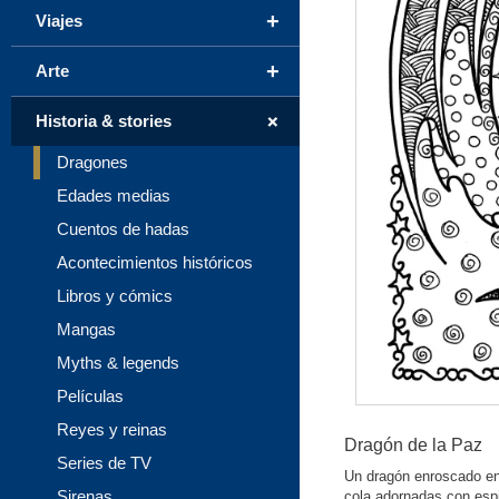
+
Viajes
+
Arte
+
Historia & stories
Dragones
Edades medias
Cuentos de hadas
Acontecimientos históricos
Libros y cómics
Mangas
Myths & legends
Películas
Reyes y reinas
Dragón de la Paz
Series de TV
Un dragón enroscado env
Sirenas
cola adornadas con espi