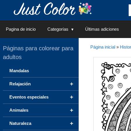
Saltar
al
contenido
Pagina de inicio
Categorías
Últimas adiciones
Página inicial
»
Histor
Páginas para colorear para
adultos
Mandalas
+
Relajación
+
Eventos especiales
+
Animales
+
Naturaleza