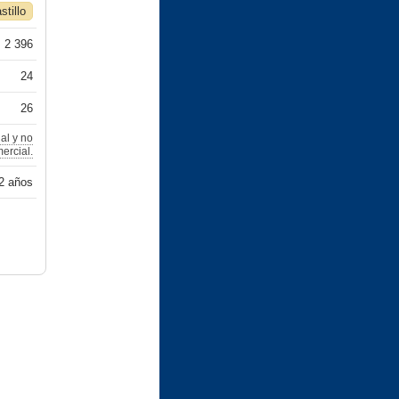
stillo
2 396
24
26
al y no
ercial.
2 años