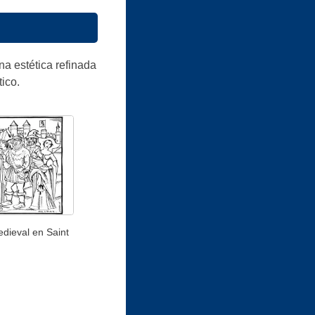
a estética refinada
ico.
dieval en Saint