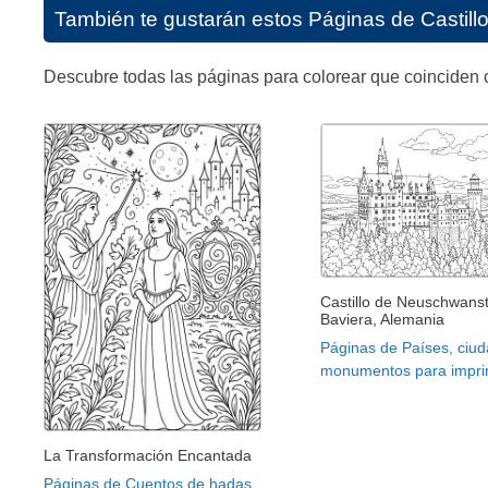
También te gustarán estos
Páginas de Castillo
Descubre todas las páginas para colorear que coinciden c
Castillo de Neuschwanst
Baviera, Alemania
Páginas de Países, ciud
monumentos para impri
La Transformación Encantada
Páginas de Cuentos de hadas