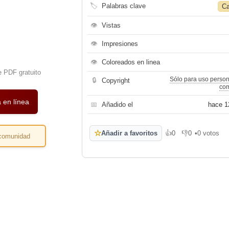
🏷
Palabras clave
Ca
👁
Vistas
👁
Impresiones
👁
Coloreados en linea
e PDF gratuito
Sólo para uso person
🔒
Copyright
com
 en línea
📅
Añadido el
hace 1
☆
Añadir a favoritos
👍
0
👎
0
•
0 votos
 comunidad
Me gusta
No me gusta