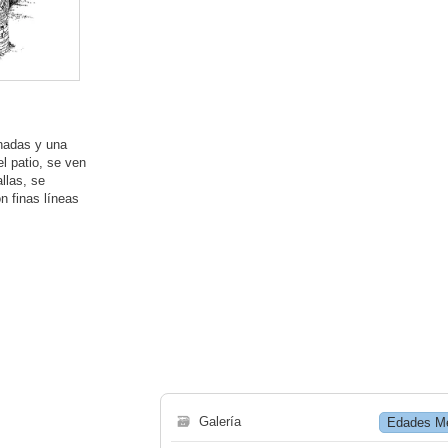
enadas y una
l patio, se ven
llas, se
n finas líneas
🗃
Galería
Edades M