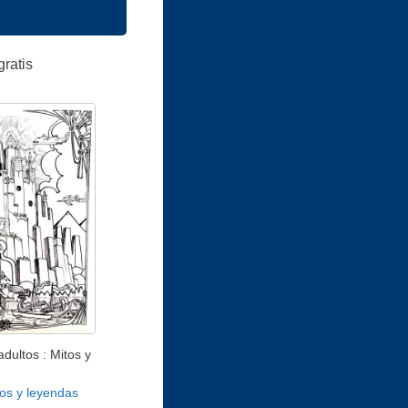
gratis
dultos : Mitos y
os y leyendas