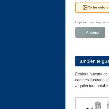
Yo he colore
Explorar más páginas pa
←
Anterior
También te gu
Explora nuestra co
carteles ilustrados 
arquitectura notabl