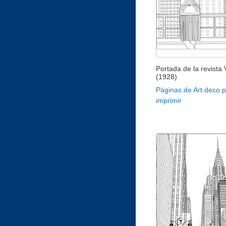
Portada de la revista
(1928)
Páginas de Art deco 
imprimir