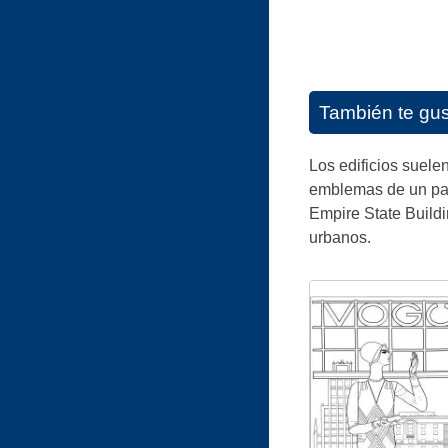
También te gu
Los edificios suele
emblemas de un país
Empire State Buildi
urbanos.