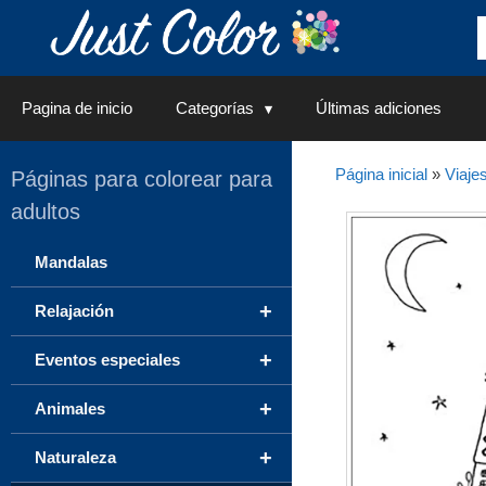
Saltar
al
contenido
Pagina de inicio
Categorías
Últimas adiciones
Página inicial
»
Viaje
Páginas para colorear para
adultos
Mandalas
+
Relajación
+
Eventos especiales
+
Animales
+
Naturaleza