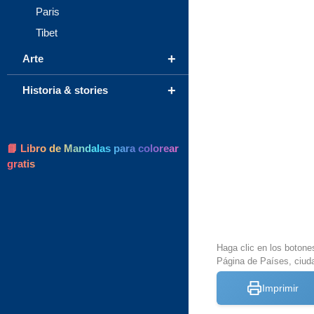
Paris
Tibet
+
Arte
+
Historia & stories
📘 Libro de Mandalas para colorear
gratis
Haga clic en los botone
Página de Países, ciud
Imprimir