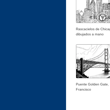
Rascacielos de Chica
dibujados a mano
Puente Golden Gate,
Francisco