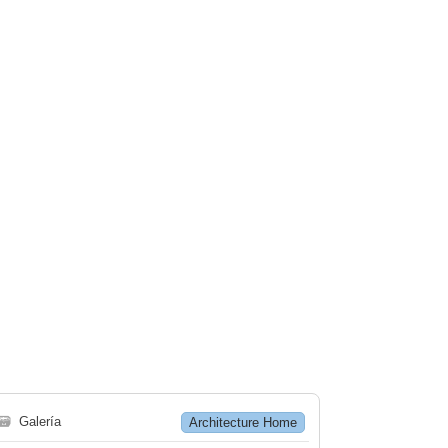
🗃
Galería
Architecture Home