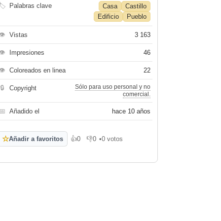
🏷
Palabras clave
Casa
Castillo
Edificio
Pueblo
👁
Vistas
3 163
👁
Impresiones
46
👁
Coloreados en linea
22
Sólo para uso personal y no
🔒
Copyright
comercial.
📅
Añadido el
hace 10 años
☆
Añadir a favoritos
👍
0
👎
0
•
0 votos
Me gusta
No me gusta