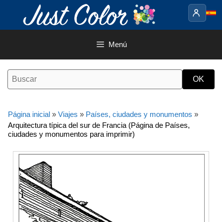
Saltar
al
contenido
Menú
Página inicial
»
Viajes
»
Países, ciudades y monumentos
»
Arquitectura típica del sur de Francia (Página de Países,
ciudades y monumentos para imprimir)