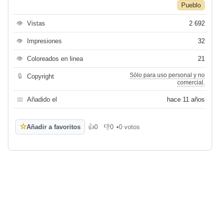
Pueblo
👁
Vistas
2 692
👁
Impresiones
32
👁
Coloreados en linea
21
Sólo para uso personal y no
🔒
Copyright
comercial.
📅
Añadido el
hace 11 años
☆
Añadir a favoritos
👍
0
👎
0
•
0 votos
Me gusta
No me gusta