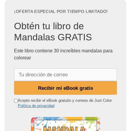
¡OFERTA ESPECIAL POR TIEMPO LIMITADO!
Obtén tu libro de
Mandalas GRATIS
Este libro contiene 30 increíbles mandalas para
colorear
T
u
d
Recibir mi eBook gratis
i
r
Acepto recibir el eBook gratuito y correos de Just Color.
Política de privacidad
e
c
c
i