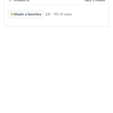
📅
Añadido el
hace 3 meses
☆
Añadir a favoritos
👍
0
👎
0
•
0 votos
Me gusta
No me gusta