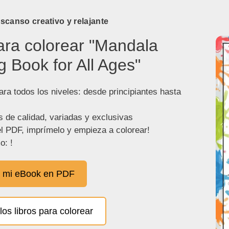
canso creativo y relajante
ara colorear "Mandala
g Book for All Ages"
ra todos los niveles: desde principiantes hasta
s de calidad, variadas y exclusivas
l PDF, imprímelo y empieza a colorear!
o: !
 mi eBook en PDF
los libros para colorear