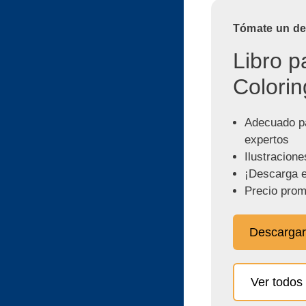
Tómate un des
Libro p
Colorin
Adecuado pa
expertos
Ilustracione
¡Descarga e
Precio prom
Descargar
Ver todos 