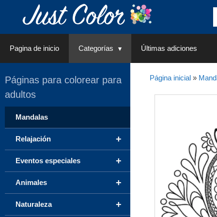
Saltar
al
contenido
Pagina de inicio
Categorías
Últimas adiciones
Página inicial
»
Mand
Páginas para colorear para
adultos
Mandalas
+
Relajación
+
Eventos especiales
+
Animales
+
Naturaleza