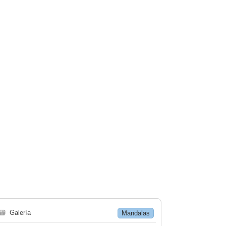
🗃
Galería
Mandalas