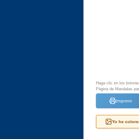
Haga clic en los botone
Página de Mandalas par
Imprimir
Yo he colore