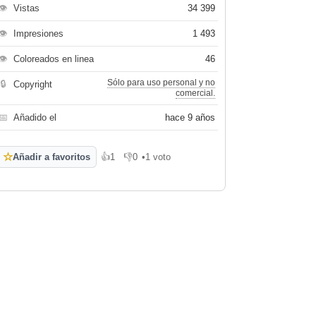
👁
Vistas
34 399
👁
Impresiones
1 493
👁
Coloreados en linea
46
Sólo para uso personal y no
🔒
Copyright
comercial.
📅
Añadido el
hace 9 años
☆
Añadir a favoritos
👍
1
👎
0
•
1 voto
Me gusta
No me gusta