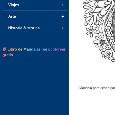
+
Viajes
+
Arte
+
Historia & stories
📘 Libro de Mandalas para colorear
gratis
Mandala para descargar 