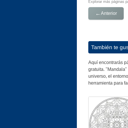
Explorar más páginas pa
←
Anterior
También te gu
Aquí encontrarás pá
gratuita. "Mandala" 
universo, el entorn
herramienta para fac