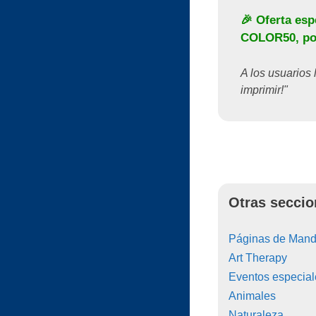
🎉 Oferta esp
COLOR50
, p
A los usuarios 
imprimir!"
Otras seccio
Páginas de Manda
Art Therapy
Eventos especial
Animales
Naturaleza