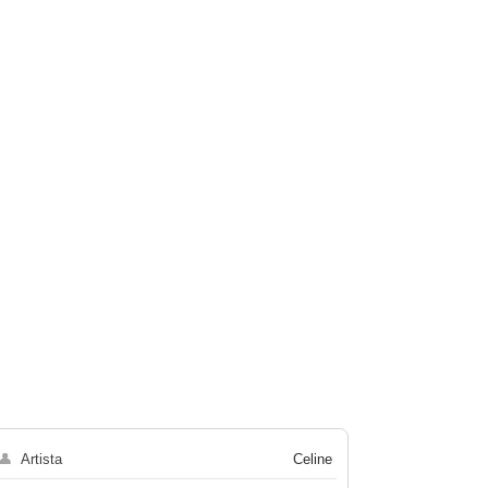
👤
Artista
Celine