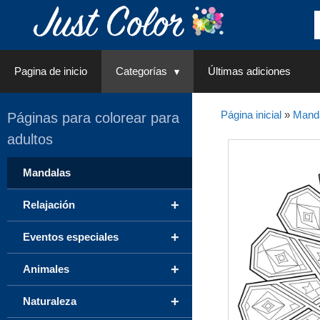
Saltar
al
contenido
Pagina de inicio
Categorías
Últimas adiciones
Página inicial
»
Mand
Páginas para colorear para
adultos
Mandalas
+
Relajación
+
Eventos especiales
+
Animales
+
Naturaleza