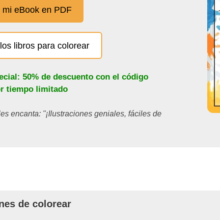
 mi eBook en PDF
los libros para colorear
ecial: 50% de descuento con el código
or tiempo limitado
les encanta: "¡Ilustraciones geniales, fáciles de
nes de colorear