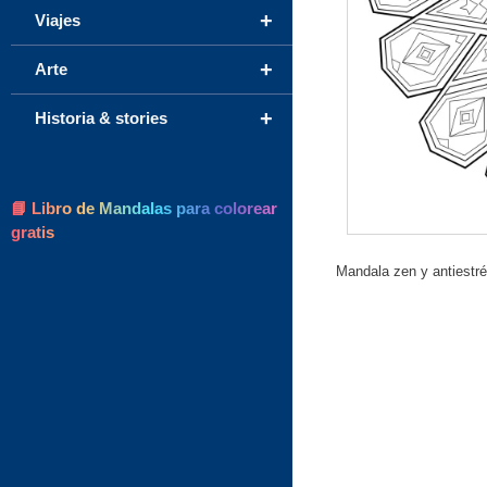
+
Viajes
+
Arte
+
Historia & stories
📘 Libro de Mandalas para colorear
gratis
Mandala zen y antiestré