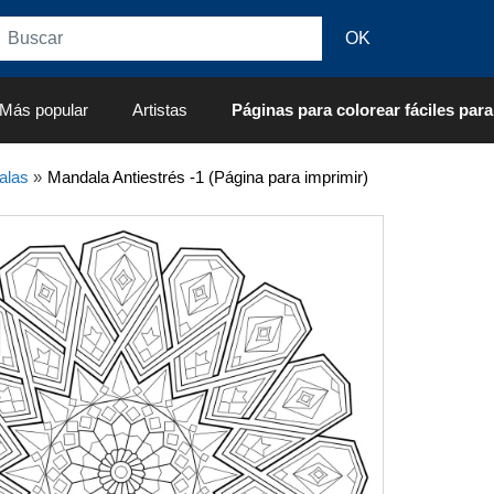
Más popular
Artistas
Páginas para colorear fáciles para
alas
»
Mandala Antiestrés -1 (Página para imprimir)