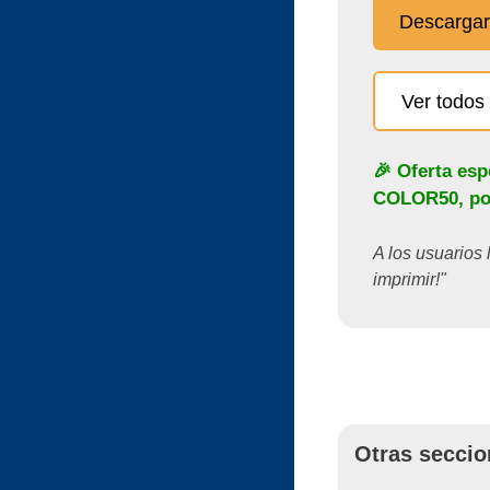
Descargar
Ver todos 
🎉 Oferta esp
COLOR50
, p
A los usuarios 
imprimir!"
Otras seccio