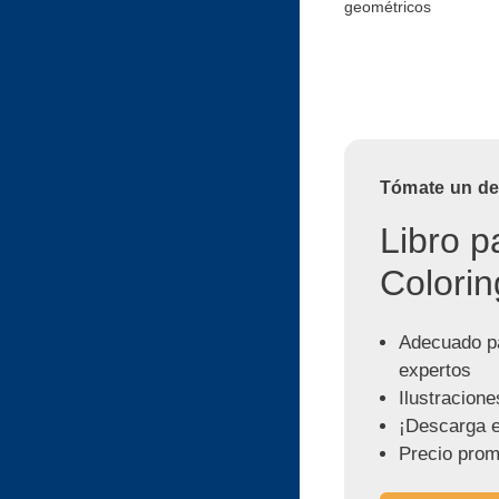
geométricos
Tómate un des
Libro p
Colorin
Adecuado pa
expertos
Ilustracione
¡Descarga e
Precio prom