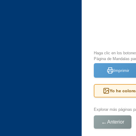
Haga clic en los botone
Página de Mandalas par
Imprimir
Yo he colore
Explorar más páginas pa
←
Anterior