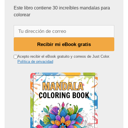
Este libro contiene 30 increíbles mandalas para
colorear
T
u
d
Recibir mi eBook gratis
i
r
Acepto recibir el eBook gratuito y correos de Just Color.
Política de privacidad
e
c
c
i
ó
n
d
e
c
o