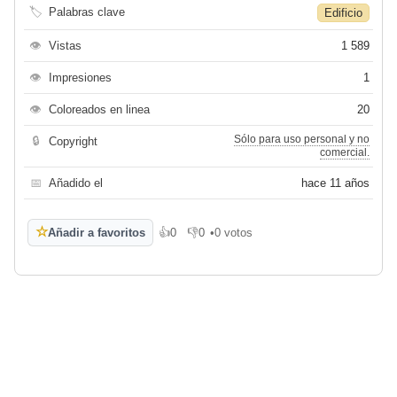
🏷
Palabras clave
Edificio
👁
Vistas
1 589
👁
Impresiones
1
👁
Coloreados en linea
20
Sólo para uso personal y no
🔒
Copyright
comercial.
📅
Añadido el
hace 11 años
☆
Añadir a favoritos
👍
0
👎
0
•
0 votos
Me gusta
No me gusta