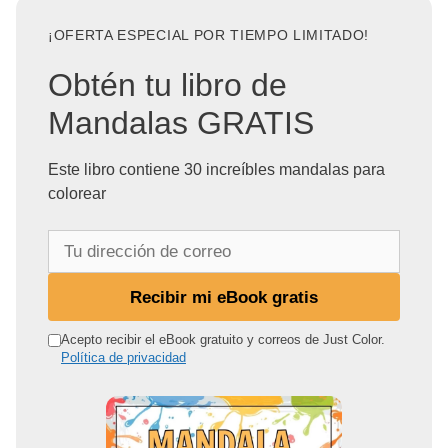
¡OFERTA ESPECIAL POR TIEMPO LIMITADO!
Obtén tu libro de
Mandalas GRATIS
Este libro contiene 30 increíbles mandalas para
colorear
T
u
d
Recibir mi eBook gratis
i
r
Acepto recibir el eBook gratuito y correos de Just Color.
Política de privacidad
e
c
c
i