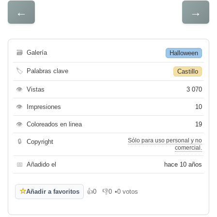
←
→
🗃
Galería
Halloween
🏷
Palabras clave
Castillo
👁
Vistas
3 070
👁
Impresiones
10
👁
Coloreados en linea
19
Sólo para uso personal y no
🔒
Copyright
comercial.
📅
Añadido el
hace 10 años
☆
Añadir a favoritos
👍
0
👎
0
•
0 votos
Me gusta
No me gusta