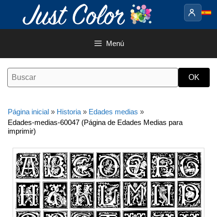
Saltar
al
contenido
Menú
Página inicial
»
Historia
»
Edades medias
»
Edades-medias-60047 (Página de Edades Medias para
imprimir)