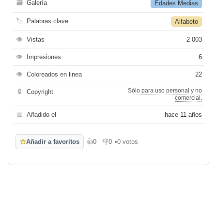
🗃
Galería
Edades Medias
🏷
Palabras clave
Alfabeto
👁
Vistas
2 003
👁
Impresiones
6
👁
Coloreados en linea
22
Sólo para uso personal y no
🔒
Copyright
comercial.
📅
Añadido el
hace 11 años
☆
Añadir a favoritos
👍
0
👎
0
•
0 votos
Me gusta
No me gusta