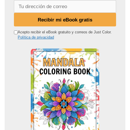
T
u
d
Recibir mi eBook gratis
i
r
Acepto recibir el eBook gratuito y correos de Just Color.
Política de privacidad
e
c
c
i
ó
n
d
e
c
o
r
r
e
o