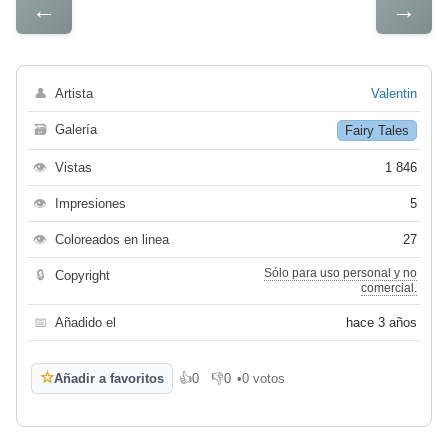
←
→
👤
Artista
Valentin
🗃
Galería
Fairy Tales
👁
Vistas
1 846
👁
Impresiones
5
👁
Coloreados en linea
27
Sólo para uso personal y no
🔒
Copyright
comercial.
📅
Añadido el
hace 3 años
☆
Añadir a favoritos
👍
0
👎
0
•
0 votos
Me gusta
No me gusta