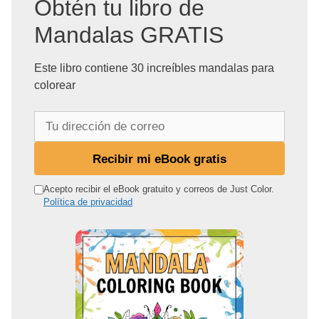
Obtén tu libro de
Mandalas GRATIS
Este libro contiene 30 increíbles mandalas para
colorear
T
u
d
Recibir mi eBook gratis
i
r
Acepto recibir el eBook gratuito y correos de Just Color.
Política de privacidad
e
c
c
i
ó
n
d