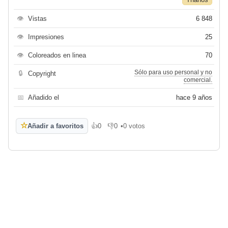
👁
Vistas
6 848
👁
Impresiones
25
👁
Coloreados en linea
70
Sólo para uso personal y no
🔒
Copyright
comercial.
📅
Añadido el
hace 9 años
☆
Añadir a favoritos
👍
0
👎
0
•
0 votos
Me gusta
No me gusta