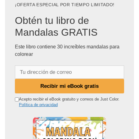
¡OFERTA ESPECIAL POR TIEMPO LIMITADO!
Obtén tu libro de
Mandalas GRATIS
Este libro contiene 30 increíbles mandalas para
colorear
T
u
d
Recibir mi eBook gratis
i
r
Acepto recibir el eBook gratuito y correos de Just Color.
Política de privacidad
e
c
c
i
ó