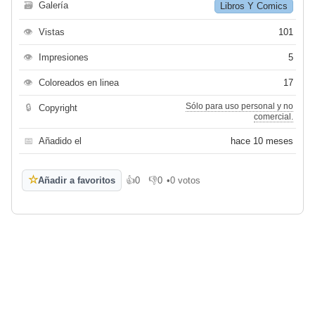
🗃
Galería
Libros Y Comics
👁
Vistas
101
👁
Impresiones
5
👁
Coloreados en linea
17
Sólo para uso personal y no
🔒
Copyright
comercial.
📅
Añadido el
hace 10 meses
☆
Añadir a favoritos
👍
0
👎
0
•
0 votos
Me gusta
No me gusta