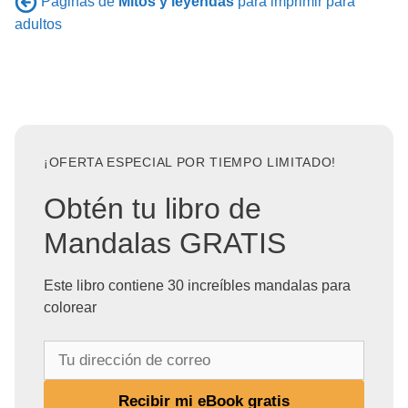
Páginas de
Mitos y leyendas
para imprimir para
adultos
¡OFERTA ESPECIAL POR TIEMPO LIMITADO!
Obtén tu libro de
Mandalas GRATIS
Este libro contiene 30 increíbles mandalas para
colorear
T
u
d
Recibir mi eBook gratis