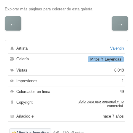
Explorar más páginas para colorear de esta galería
←
→
👤
Artista
Valentin
🗃
Galería
Mitos Y Leyendas
👁
Vistas
6 048
👁
Impresiones
1
👁
Coloreados en linea
49
Sólo para uso personal y no
🔒
Copyright
comercial.
📅
Añadido el
hace 7 años
☆
Añadir a favoritos
👍
0
👎
0
•
0 votos