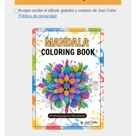
i
r
Acepto recibir el eBook gratuito y correos de Just Color.
Política de privacidad
e
c
c
i
ó
n
d
e
c
o
r
r
e
o