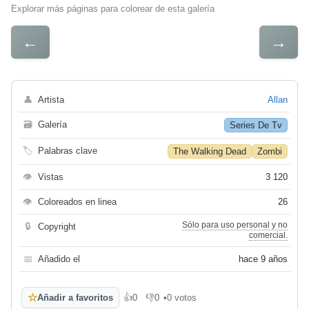
Explorar más páginas para colorear de esta galería
←
→
👤
Artista
Allan
🗃
Galería
Series De Tv
🏷
Palabras clave
The Walking Dead
Zombi
👁
Vistas
3 120
👁
Coloreados en linea
26
Sólo para uso personal y no
🔒
Copyright
comercial.
📅
Añadido el
hace 9 años
☆
Añadir a favoritos
👍
0
👎
0
•
0 votos
Me gusta
No me gusta