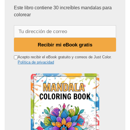
Este libro contiene 30 increíbles mandalas para
colorear
T
u
d
Recibir mi eBook gratis
i
r
Acepto recibir el eBook gratuito y correos de Just Color.
Política de privacidad
e
c
c
i
ó
n
d
e
c
o