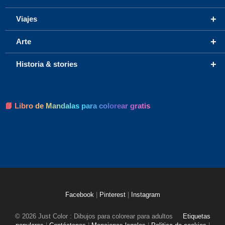
+
Viajes
+
Arte
+
Historia & stories
📘 Libro de Mandalas para colorear gratis
Facebook
|
Pinterest
|
Instagram
© 2026 Just Color : Dibujos para colorear para adultos
Etiquetas