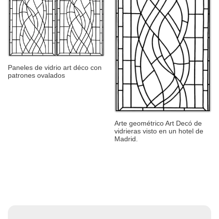
Paneles de vidrio art déco con
patrones ovalados
Arte geométrico Art Decó de
vidrieras visto en un hotel de
Madrid.