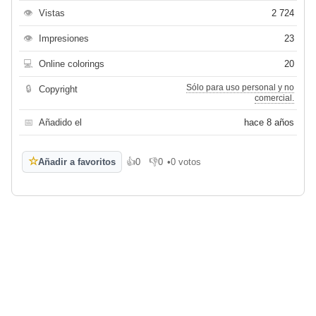
👁
Vistas
2 724
👁
Impresiones
23
💻
Online colorings
20
Sólo para uso personal y no
🔒
Copyright
comercial.
📅
Añadido el
hace 8 años
☆
Añadir a favoritos
👍
0
👎
0
•
0 votos
Me gusta
No me gusta