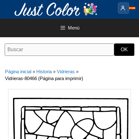
Saltar
al
contenido
Menú
Página inicial
»
Historia
»
Vidrieras
»
Vidrieras-80466 (Página para imprimir)