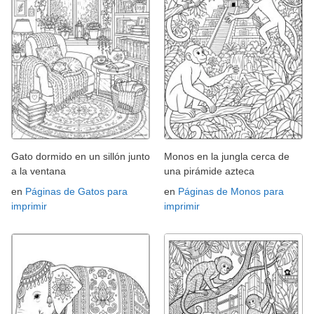
Gato dormido en un sillón junto
Monos en la jungla cerca de
a la ventana
una pirámide azteca
en
Páginas de Gatos para
en
Páginas de Monos para
imprimir
imprimir