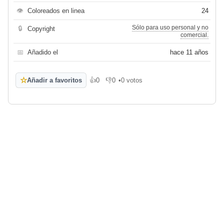
👁
Coloreados en linea
24
Sólo para uso personal y no
🔒
Copyright
comercial.
📅
Añadido el
hace 11 años
☆
Añadir a favoritos
👍
0
👎
0
•
0 votos
Me gusta
No me gusta