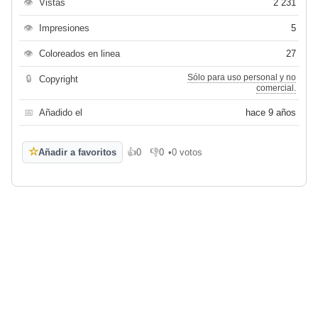
👁
Vistas
2 231
👁
Impresiones
5
👁
Coloreados en linea
27
Sólo para uso personal y no
🔒
Copyright
comercial.
📅
Añadido el
hace 9 años
☆
Añadir a favoritos
👍
0
👎
0
•
0 votos
Me gusta
No me gusta