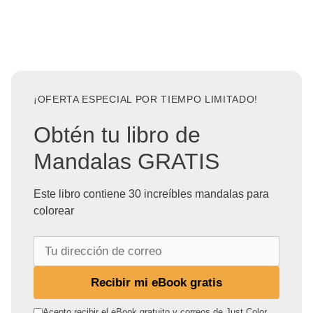
¡OFERTA ESPECIAL POR TIEMPO LIMITADO!
Obtén tu libro de
Mandalas GRATIS
Este libro contiene 30 increíbles mandalas para
colorear
T
u
d
Recibir mi eBook gratis
i
r
Acepto recibir el eBook gratuito y correos de Just Color.