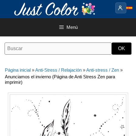
Saltar
al
contenido
Menú
Página inicial
»
Anti-Stress / Relajación
»
Anti-stress / Zen
»
Anunciamos el invierno (Página de Anti Stress Zen para
imprimir)