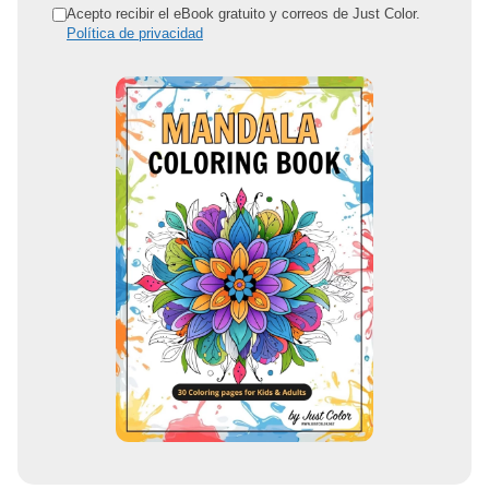
r
Acepto recibir el eBook gratuito y correos de Just Color.
Política de privacidad
e
c
c
i
ó
n
d
e
c
o
r
r
e
o