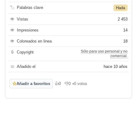
🏷
Palabras clave
Hada
👁
Vistas
2 453
👁
Impresiones
14
👁
Coloreados en linea
18
Sólo para uso personal y no
🔒
Copyright
comercial.
📅
Añadido el
hace 10 años
☆
Añadir a favoritos
👍
0
👎
0
•
0 votos
Me gusta
No me gusta