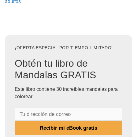
adultos
¡OFERTA ESPECIAL POR TIEMPO LIMITADO!
Obtén tu libro de
Mandalas GRATIS
Este libro contiene 30 increíbles mandalas para
colorear
T
u
d
Recibir mi eBook gratis
i