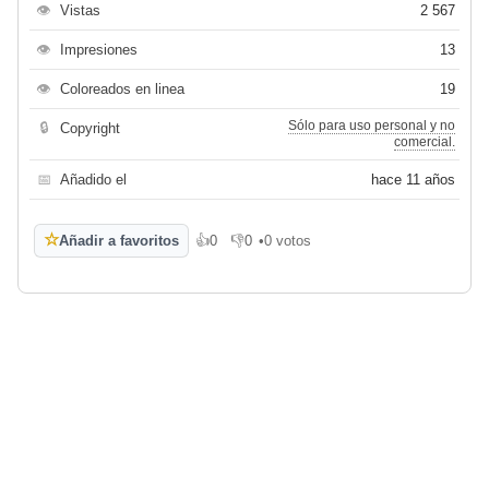
👁
Vistas
2 567
👁
Impresiones
13
👁
Coloreados en linea
19
Sólo para uso personal y no
🔒
Copyright
comercial.
📅
Añadido el
hace 11 años
☆
Añadir a favoritos
👍
0
👎
0
•
0 votos
Me gusta
No me gusta