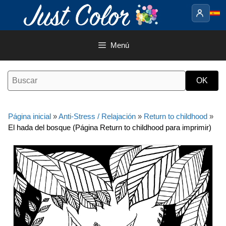
Saltar
al
contenido
Menú
Página inicial
»
Anti-Stress / Relajación
»
Return to childhood
»
El hada del bosque (Página Return to childhood para imprimir)