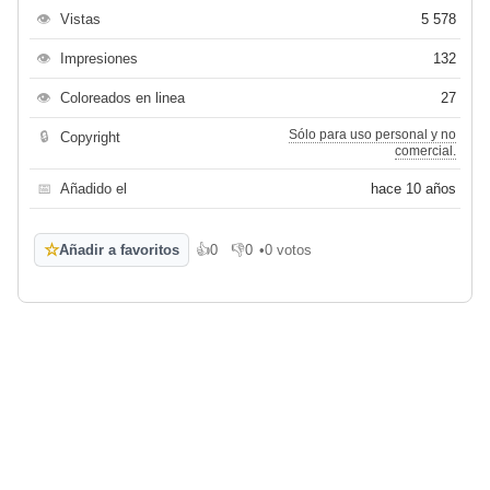
👁
Vistas
5 578
👁
Impresiones
132
👁
Coloreados en linea
27
Sólo para uso personal y no
🔒
Copyright
comercial.
📅
Añadido el
hace 10 años
☆
Añadir a favoritos
👍
0
👎
0
•
0 votos
Me gusta
No me gusta