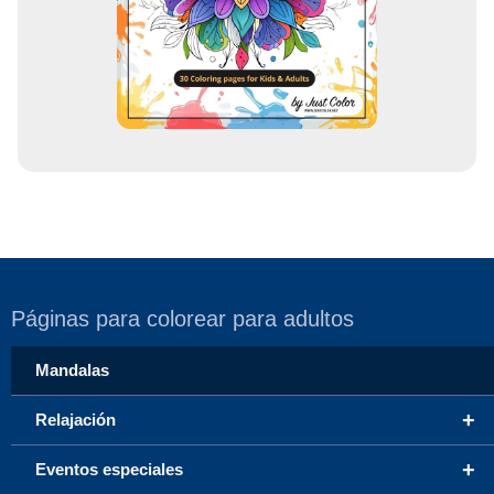
r
e
o
Páginas para colorear para adultos
Mandalas
+
Relajación
+
Eventos especiales