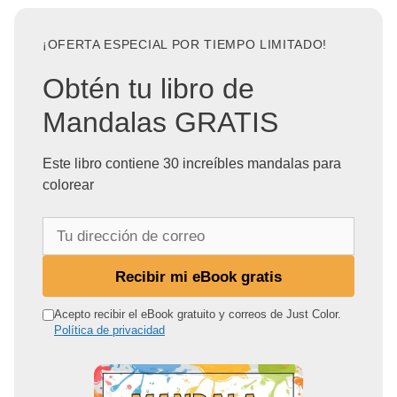
¡OFERTA ESPECIAL POR TIEMPO LIMITADO!
Obtén tu libro de
Mandalas GRATIS
Este libro contiene 30 increíbles mandalas para
colorear
T
u
d
Recibir mi eBook gratis
i
r
Acepto recibir el eBook gratuito y correos de Just Color.
Política de privacidad
e
c
c
i