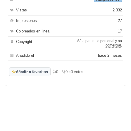
👁
Vistas
2 332
👁
Impresiones
27
👁
Coloreados en linea
17
Sólo para uso personal y no
🔒
Copyright
comercial.
📅
Añadido el
hace 2 meses
☆
Añadir a favoritos
👍
0
👎
0
•
0 votos
Me gusta
No me gusta