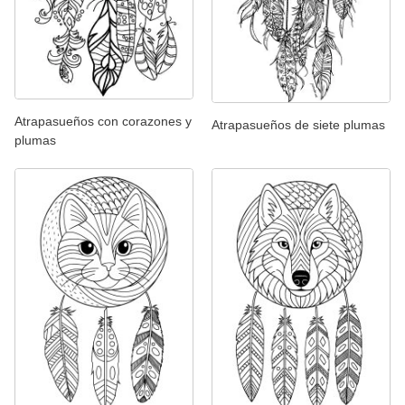
Atrapasueños con corazones y
Atrapasueños de siete plumas
plumas