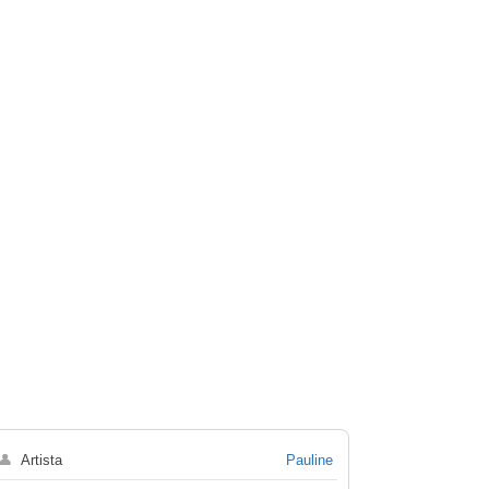
👤
Artista
Pauline