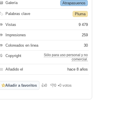
🗃
Galería
Atrapasuenos
🏷
Palabras clave
Pluma
👁
Vistas
9 479
👁
Impresiones
259
👁
Coloreados en linea
30
Sólo para uso personal y no
🔒
Copyright
comercial.
📅
Añadido el
hace 8 años
☆
Añadir a favoritos
👍
0
👎
0
•
0 votos
Me gusta
No me gusta