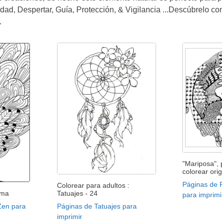
idad, Despertar, Guía, Protección, & Vigilancia ...Descúbrelo co
.
"Mariposa",
colorear orig
Páginas de F
Colorear para adultos :
Tatuajes - 24
uma
para imprimi
Páginas de Tatuajes para
 Zen para
imprimir