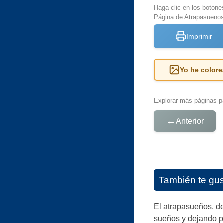
Haga clic en los botone
Página de Atrapasuenos
Imprimir
Yo he colore
Explorar más páginas pa
←
Anterior
También te gu
El atrapasueños, de
sueños y dejando pa