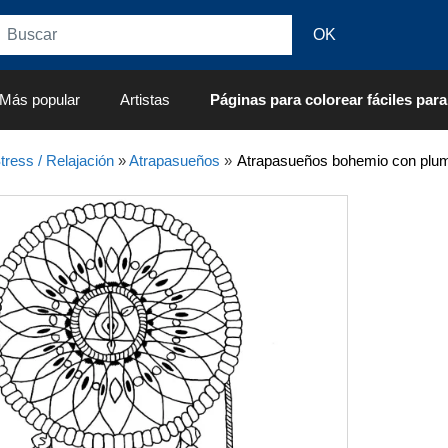
Más popular
Artistas
Páginas para colorear fáciles para
tress / Relajación
»
Atrapasueños
»
Atrapasueños bohemio con plum