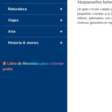
Atrapasueños bohe
+
Naturaleza
Un gran círculo calado 
pequeñas cuentas a lo l
inferior, adornados co
+
Viajes
motivos geométricos re
+
Arte
+
Historia & stories
📘 Libro de Mandalas para colorear
gratis