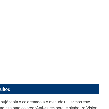
ultos
dibujándola o coloreándola.A menudo utilizamos este
áginas para colorear Anti-estrés porque simboliza Visión,