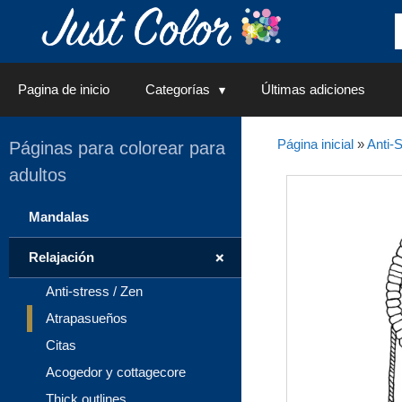
Saltar
al
contenido
Pagina de inicio
Categorías
Últimas adiciones
Página inicial
»
Anti-S
Páginas para colorear para
adultos
Mandalas
+
Relajación
Anti-stress / Zen
Atrapasueños
Citas
Acogedor y cottagecore
Thick outlines